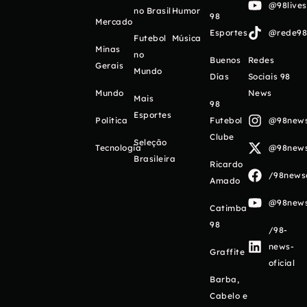
@98live
no Brasil
Humor
98
Mercado
Esportes
@rede98o
Futebol
Música
Minas
no
Buenos
Redes
Gerais
Mundo
Días
Sociais 98
Mundo
News
Mais
98
Esportes
Política
Futebol
@98newso
Clube
Seleção
Tecnologia
@98newso
Brasileira
Ricardo
/98newso
Amado
@98newso
Catimba
98
/98-
news-
Graffite
oficial
Barba,
Cabelo e