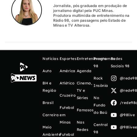
Jornalista, pós graduada em produção de
jornalismo digital pela PUC Minas.
Produtora multimídia de entretenimento na
Rádio 98, com passagens pelo Estado de
Minas e TV Alterosa.
Notícias
Esportes
Entretenimento
Programas
Redes
98
Sociais 98
Auto
América
Agenda
Rock
@rede98o
BH e
Atlético
Cinema,
Insônia
Região
TV e
@rede98o
Cruzeiro
Séries
No
Brasil
/rede98o
Fundo
Futebol
Famosos
do Baú
Carreira
em
@98live
Minas
Nas
Central
Meio
@98livee
Redes
98
Ambiente
Futebol