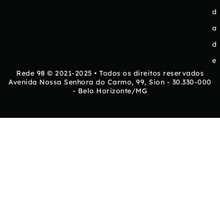
d
a
d
e
Rede 98 © 2021-2025 • Todos os direitos reservados
Avenida Nossa Senhora do Carmo, 99, Sion - 30.330-000
- Belo Horizonte/MG