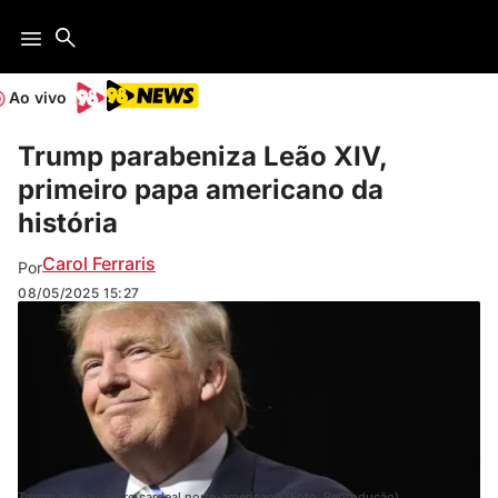
Ao vivo
Trump parabeniza Leão XIV,
primeiro papa americano da
história
Carol Ferraris
Por
08/05/2025
15:27
Trump apoiou outro cardeal norte-americano (Foto: Reprodução)