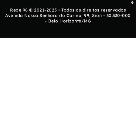
e
Rede 98 © 2021-2025 • Todos os direitos reservados
Avenida Nossa Senhora do Carmo, 99, Sion - 30.330-000
- Belo Horizonte/MG