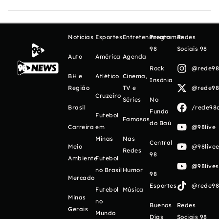
Notícias
Esportes
Entretenimento
Programas
Redes
98
Sociais 98
Auto
América
Agenda
Rock
@rede98o
BH e
Atlético
Cinema,
Insônia
Região
TV e
@rede98o
Cruzeiro
Séries
No
Brasil
/rede98o
Fundo
Futebol
Famosos
do Baú
Carreira
em
@98live
Minas
Nas
Central
Meio
@98livee
Redes
98
Ambiente
Futebol
@98live
no Brasil
Humor
98
Mercado
Esportes
@rede98o
Futebol
Música
Minas
no
Buenos
Redes
Gerais
Mundo
Días
Sociais 98