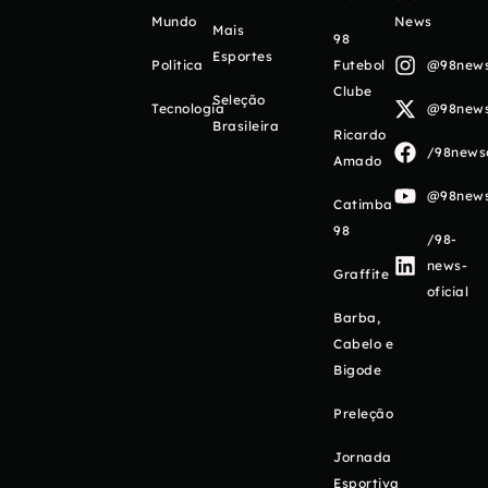
Mundo
News
Mais
98
Esportes
Política
Futebol
@98newso
Clube
Seleção
Tecnologia
@98newso
Brasileira
Ricardo
/98newso
Amado
@98newso
Catimba
98
/98-
news-
Graffite
oficial
Barba,
Cabelo e
Bigode
Preleção
Jornada
Esportiva