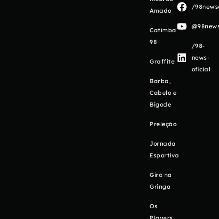
/98newso
Amado
@98newso
Catimba
98
/98-
news-
Graffite
oficial
Barba,
Cabelo e
Bigode
Preleção
Jornada
Esportiva
Giro na
Gringa
Os
Players