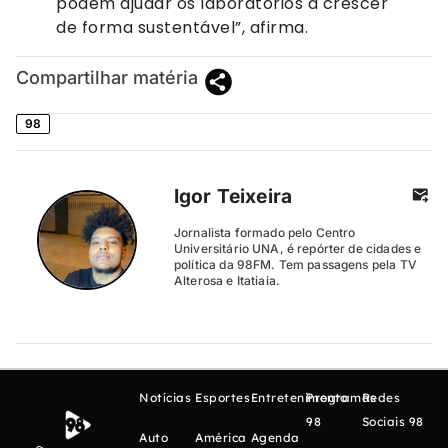
podem ajudar os laboratórios a crescer
de forma sustentável”, afirma.
Compartilhar matéria
98
Igor Teixeira
Jornalista formado pelo Centro
Universitário UNA, é repórter de cidades e
política da 98FM. Tem passagens pela TV
Alterosa e Itatiaia.
Notícias
Esportes
Entretenimento
Programas
Redes
98
Sociais 98
Auto
América
Agenda