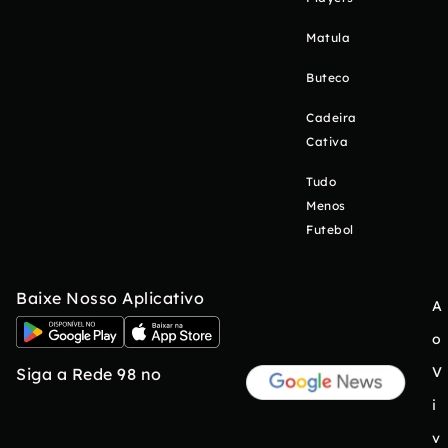
Matula
Buteco
Cadeira
Cativa
Tudo
Menos
Futebol
Baixe Nosso Aplicativo
A
o
V
Siga a Rede 98 no
i
v