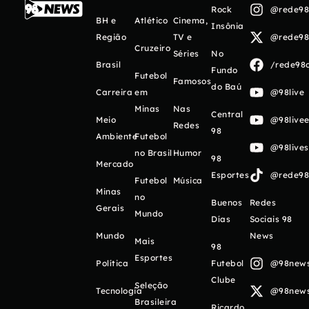
Rock
@rede98o
BH e
Atlético
Cinema,
Insônia
Região
TV e
@rede98o
Cruzeiro
Séries
No
Brasil
/rede98o
Fundo
Futebol
Famosos
do Baú
Carreira
em
@98live
Minas
Nas
Central
Meio
@98livee
Redes
98
Ambiente
Futebol
@98live
no Brasil
Humor
98
Mercado
Esportes
@rede98o
Futebol
Música
Minas
no
Buenos
Redes
Gerais
Mundo
Días
Sociais 98
Mundo
News
Mais
98
Esportes
Política
Futebol
@98newso
Clube
Seleção
Tecnologia
@98newso
Brasileira
Ricardo