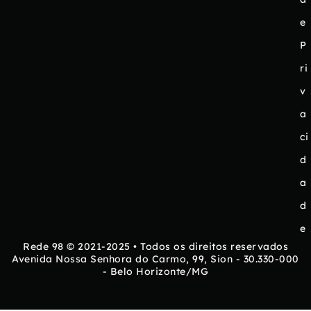
e
P
ri
v
a
ci
d
a
d
e
Rede 98 © 2021-2025 • Todos os direitos reservados
Avenida Nossa Senhora do Carmo, 99, Sion - 30.330-000
- Belo Horizonte/MG