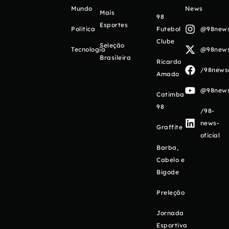
Mundo
News
Mais
98
Esportes
Política
Futebol
@98newso
Clube
Seleção
Tecnologia
@98newso
Brasileira
Ricardo
/98newso
Amado
@98newso
Catimba
98
/98-
news-
Graffite
oficial
Barba,
Cabelo e
Bigode
Preleção
Jornada
Esportiva