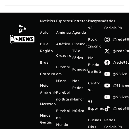
Notícias
Esportes
Entretenimento
Programas
Redes
98
Sociais 98
Auto
América
Agenda
Rock
@rede98o
BH e
Atlético
Cinema,
Insônia
Região
TV e
@rede98o
Cruzeiro
Séries
No
Brasil
/rede98o
Fundo
Futebol
Famosos
do Baú
Carreira
em
@98live
Minas
Nas
Central
Meio
@98livee
Redes
98
Ambiente
Futebol
@98live
no Brasil
Humor
98
Mercado
Esportes
@rede98o
Futebol
Música
Minas
no
Buenos
Redes
Gerais
Mundo
Días
Sociais 98