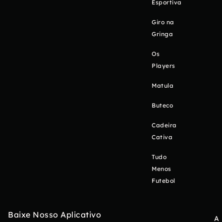
Esportiva
Giro na
Gringa
Os
Players
Matula
Buteco
Cadeira
Cativa
Tudo
Menos
Futebol
Baixe Nosso Aplicativo
A