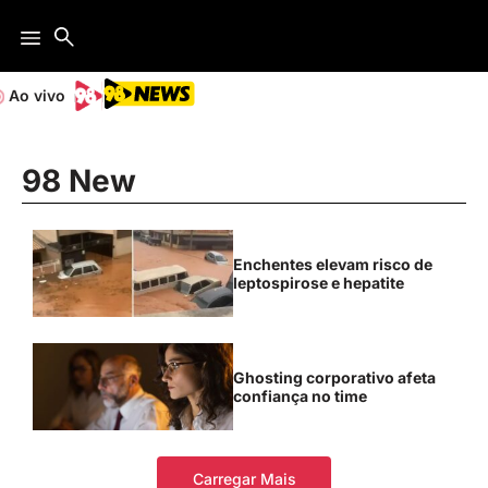
Ao vivo
98 New
Enchentes elevam risco de
leptospirose e hepatite
Ghosting corporativo afeta
confiança no time
Carregar Mais