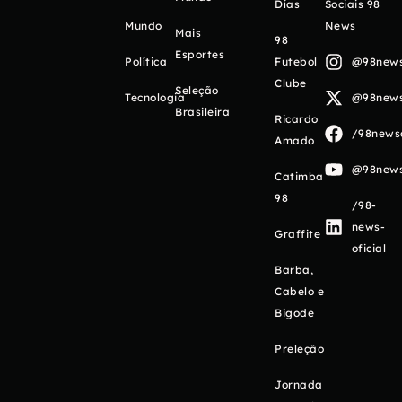
Días
Sociais 98
Mundo
News
Mais
98
Esportes
Política
Futebol
@98newso
Clube
Seleção
Tecnologia
@98newso
Brasileira
Ricardo
/98newso
Amado
@98newso
Catimba
98
/98-
news-
Graffite
oficial
Barba,
Cabelo e
Bigode
Preleção
Jornada