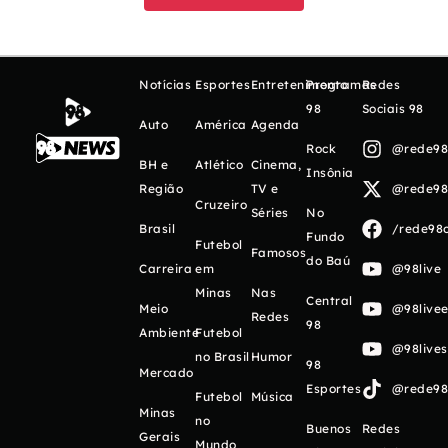
Notícias
Esportes
Entretenimento
Programas
Redes
98
Sociais 98
Auto
América
Agenda
Rock
@rede98o
BH e
Atlético
Cinema,
Insônia
Região
TV e
@rede98o
Cruzeiro
Séries
No
Brasil
/rede98o
Fundo
Futebol
Famosos
do Baú
Carreira
em
@98live
Minas
Nas
Central
Meio
@98livee
Redes
98
Ambiente
Futebol
@98live
no Brasil
Humor
98
Mercado
Esportes
@rede98o
Futebol
Música
Minas
no
Buenos
Redes
Gerais
Mundo