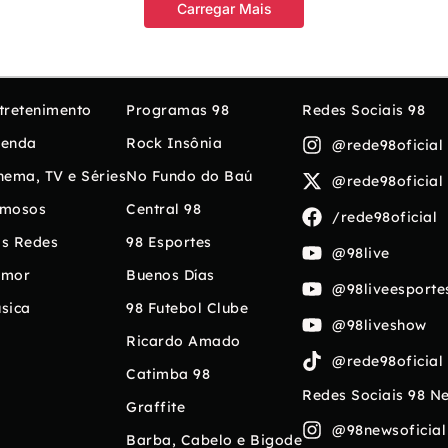
Carregar Mais
tretenimento
Programas 98
Redes Sociais 98
enda
Rock Insônia
@rede98oficial
nema, TV e Séries
No Fundo do Baú
@rede98oficial
mosos
Central 98
/rede98oficial
s Redes
98 Esportes
@98live
umor
Buenos Días
@98liveesporte
sica
98 Futebol Clube
@98liveshow
Ricardo Amado
@rede98oficial
Catimba 98
Redes Sociais 98 N
Graffite
@98newsoficial
Barba, Cabelo e Bigode