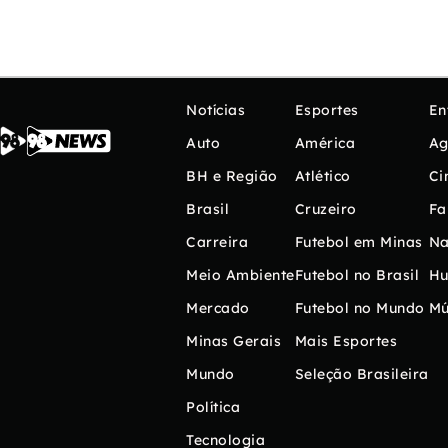
Notícias
Esportes
En
Auto
América
Ag
BH e Região
Atlético
Ci
Brasil
Cruzeiro
Fa
Carreira
Futebol em Minas
Na
Meio Ambiente
Futebol no Brasil
H
Mercado
Futebol no Mundo
Mú
Minas Gerais
Mais Esportes
Mundo
Seleção Brasileira
Política
Tecnologia