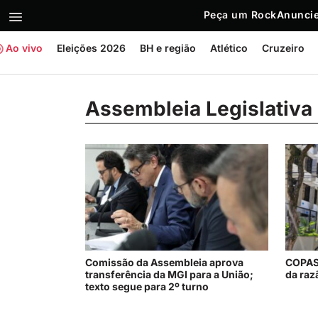
Peça um Rock
Anuncie
Ao vivo
Eleições 2026
BH e região
Atlético
Cruzeiro
Assembleia Legislativa
Comissão da Assembleia aprova
COPASA
transferência da MGI para a União;
da raz
texto segue para 2º turno