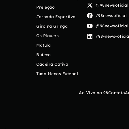
@98newsoficial
Preleção
/98newsoficial
Jornada Esportiva
@98newsoficial
Giro na Gringa
Os Players
/98-news-oficia
Matula
Buteco
Cadeira Cativa
Tudo Menos Futebol
Ao Vivo na 98
Contato
A