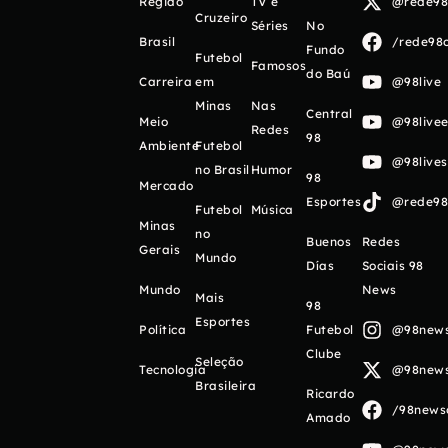
Região
TV e
@rede98o
Cruzeiro
Séries
No
Brasil
/rede98o
Fundo
Futebol
Famosos
do Baú
Carreira
em
@98live
Minas
Nas
Central
Meio
@98livee
Redes
98
Ambiente
Futebol
@98live
no Brasil
Humor
98
Mercado
Esportes
@rede98o
Futebol
Música
Minas
no
Buenos
Redes
Gerais
Mundo
Días
Sociais 98
Mundo
News
Mais
98
Esportes
Política
Futebol
@98newso
Clube
Seleção
Tecnologia
@98newso
Brasileira
Ricardo
/98newso
Amado