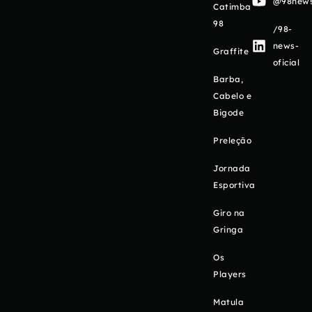
@98newso
Catimba
98
/98-
news-
Graffite
oficial
Barba,
Cabelo e
Bigode
Preleção
Jornada
Esportiva
Giro na
Gringa
Os
Players
Matula