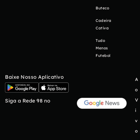
Buteco
Cadeira
Cativa
Tudo
Menos
Futebol
Baixe Nosso Aplicativo
A
o
V
Siga a Rede 98 no
i
v
o