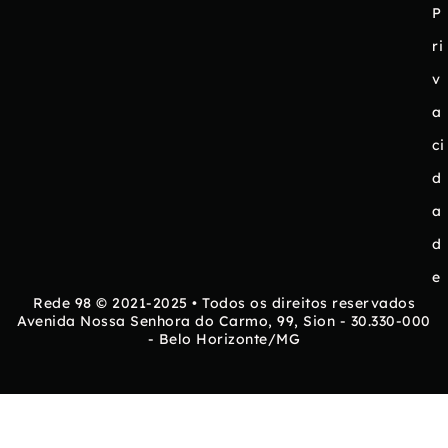
P
ri
v
a
ci
d
a
d
e
Rede 98 © 2021-2025 • Todos os direitos reservados
Avenida Nossa Senhora do Carmo, 99, Sion - 30.330-000
- Belo Horizonte/MG