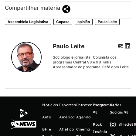
Compartilhar matéria
Assembleia Legislativa
Copasa
opinião
Paulo Leite
Paulo Leite
Sociólogo e jornalista. Colunista dos
programas Central 98 e 98 Talks.
Apresentador do programa Café com Leite.
Notícias
Esportes
Entretenimento
Programas
Redes
98
Sociais 98
Auto
América
Agenda
Rock
@rede98o
BH e
Atlético
Cinema,
Insônia