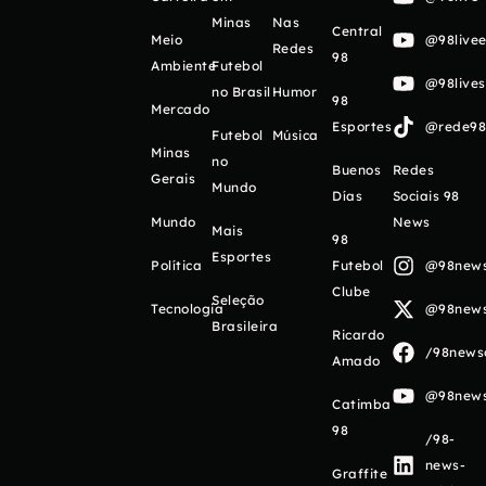
Minas
Nas
Central
Meio
@98livee
Redes
98
Ambiente
Futebol
@98live
no Brasil
Humor
98
Mercado
Esportes
@rede98o
Futebol
Música
Minas
no
Buenos
Redes
Gerais
Mundo
Días
Sociais 98
Mundo
News
Mais
98
Esportes
Política
Futebol
@98newso
Clube
Seleção
Tecnologia
@98newso
Brasileira
Ricardo
/98newso
Amado
@98newso
Catimba
98
/98-
news-
Graffite