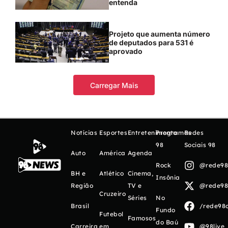
entenda
Projeto que aumenta número
de deputados para 531 é
aprovado
Carregar Mais
Notícias
Esportes
Entretenimento
Programas
Redes
98
Sociais 98
Auto
América
Agenda
Rock
@rede98o
BH e
Atlético
Cinema,
Insônia
Região
TV e
@rede98o
Cruzeiro
Séries
No
Brasil
/rede98o
Fundo
Futebol
Famosos
do Baú
Carreira
em
@98live