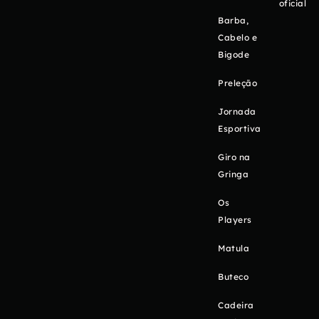
oficial
Barba,
Cabelo e
Bigode
Preleção
Jornada
Esportiva
Giro na
Gringa
Os
Players
Matula
Buteco
Cadeira