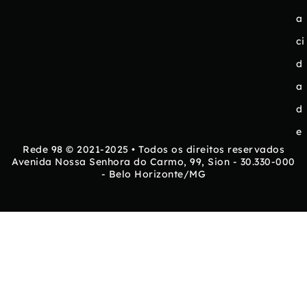
a
ci
d
a
d
e
Rede 98 © 2021-2025 • Todos os direitos reservados
Avenida Nossa Senhora do Carmo, 99, Sion - 30.330-000
- Belo Horizonte/MG