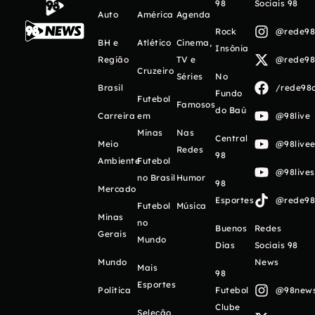
98
Sociais 98
Auto
América
Agenda
Rock
@rede98o
BH e
Atlético
Cinema,
Insônia
Região
TV e
@rede98o
Cruzeiro
Séries
No
Brasil
/rede98o
Fundo
Futebol
Famosos
do Baú
Carreira
em
@98live
Minas
Nas
Central
Meio
@98livee
Redes
98
Ambiente
Futebol
@98live
no Brasil
Humor
98
Mercado
Esportes
@rede98o
Futebol
Música
Minas
no
Buenos
Redes
Gerais
Mundo
Días
Sociais 98
Mundo
News
Mais
98
Esportes
Política
Futebol
@98newso
Clube
Seleção