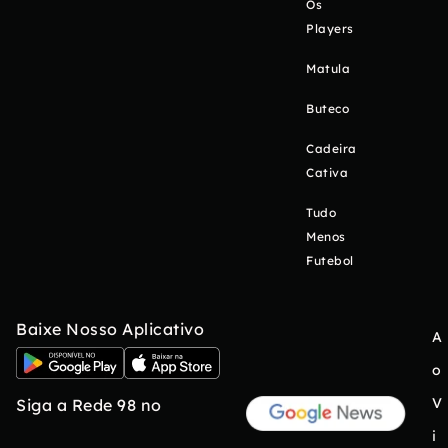
Os
Players
Matula
Buteco
Cadeira
Cativa
Tudo
Menos
Futebol
Baixe Nosso Aplicativo
A
o
V
Siga a Rede 98 no
i