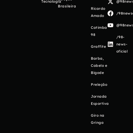
Tecnologia
@98newso
Brasileira
Ricardo
/98newso
Amado
@98newso
Catimba
98
/98-
news-
Graffite
oficial
Barba,
Cabelo e
Bigode
Preleção
Jornada
Esportiva
Giro na
Gringa