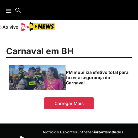
Ao vivo
Carnaval em BH
PM mobiliza efetivo total para
fazer a segurança do
Carnaval
Carregar Mais
Notícias
Esportes
Entretenimento
Programas
Redes