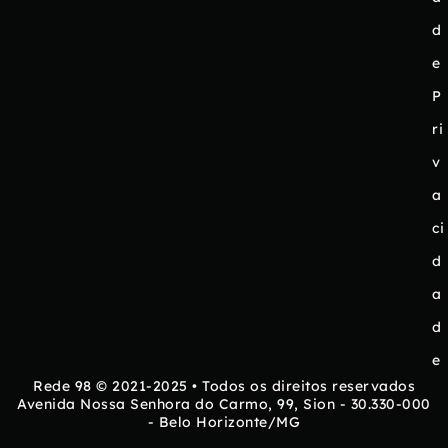
d
e
P
ri
v
a
ci
d
a
d
e
Rede 98 © 2021-2025 • Todos os direitos reservados
Avenida Nossa Senhora do Carmo, 99, Sion - 30.330-000
- Belo Horizonte/MG