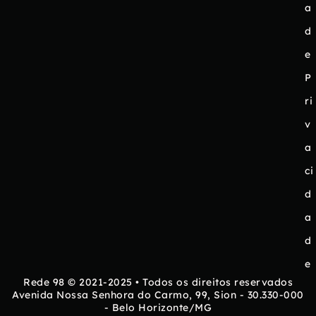
a
d
e
P
ri
v
a
ci
d
a
d
e
Rede 98 © 2021-2025 • Todos os direitos reservados
Avenida Nossa Senhora do Carmo, 99, Sion - 30.330-000
- Belo Horizonte/MG