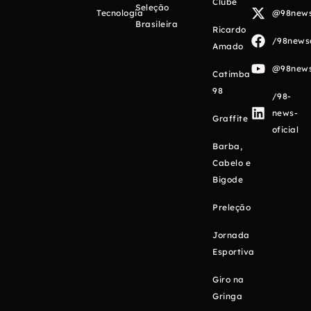
Clube
Seleção
Tecnologia
@98newso
Brasileira
Ricardo
/98newso
Amado
@98newso
Catimba
98
/98-
news-
Graffite
oficial
Barba,
Cabelo e
Bigode
Preleção
Jornada
Esportiva
Giro na
Gringa