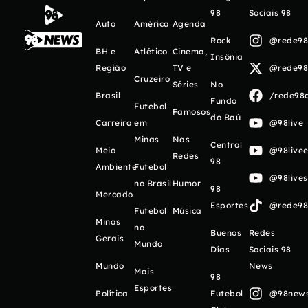
98
Sociais 98
Auto
América
Agenda
Rock
@rede98o
BH e
Atlético
Cinema,
Insônia
Região
TV e
@rede98o
Cruzeiro
Séries
No
Brasil
/rede98o
Fundo
Futebol
Famosos
do Baú
Carreira
em
@98live
Minas
Nas
Central
Meio
@98livee
Redes
98
Ambiente
Futebol
@98live
no Brasil
Humor
98
Mercado
Esportes
@rede98o
Futebol
Música
Minas
no
Buenos
Redes
Gerais
Mundo
Días
Sociais 98
Mundo
News
Mais
98
Esportes
Política
Futebol
@98newso