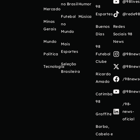
@98live
no Brasil
Humor
98
Mercado
Esportes
@rede98o
Futebol
Música
Minas
no
Buenos
Redes
Gerais
Mundo
Días
Sociais 98
Mundo
News
Mais
98
Esportes
Política
Futebol
@98newso
Clube
Seleção
Tecnologia
@98newso
Brasileira
Ricardo
/98newso
Amado
@98newso
Catimba
98
/98-
news-
Graffite
oficial
Barba,
Cabelo e