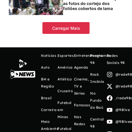
as fotos do cortejo dos
foliões cobertos de lama
Carregar Mais
Notícias
Esportes
Entretenimento
Programas
Redes
98
Sociais 98
Auto
América
Agenda
Rock
@rede98o
BH e
Atlético
Cinema,
Insônia
Região
TV e
@rede98o
Cruzeiro
Séries
No
Brasil
/rede98o
Fundo
Futebol
Famosos
do Baú
Carreira
em
@98live
Minas
Nas
Central
Meio
@98livee
Redes
98
Ambiente
Futebol