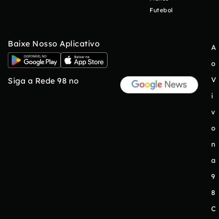
Futebol
Baixe Nosso Aplicativo
A
o
V
Siga a Rede 98 no
i
v
o
n
a
9
8
C