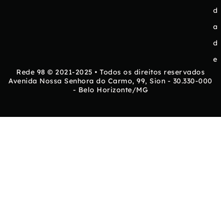
d
a
d
e
Rede 98 © 2021-2025 • Todos os direitos reservados
Avenida Nossa Senhora do Carmo, 99, Sion - 30.330-000
- Belo Horizonte/MG