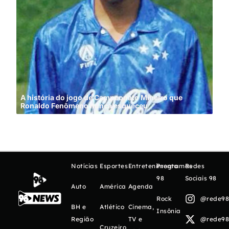
A história do jogo de Campeonato Mineiro que
Ronaldo Fenômeno nunca esqueceu
Cin
Notícias
Esportes
Entretenimento
Programas
Redes
98
Sociais 98
Auto
América
Agenda
Rock
@rede98o
BH e
Atlético
Cinema,
Insônia
Região
TV e
@rede98o
Cruzeiro