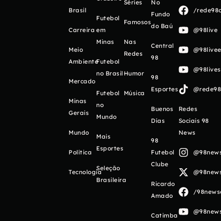
Séries
No
Brasil
/rede98o
Fundo
Futebol
Famosos
do Baú
Carreira
em
@98live
Minas
Nas
Central
Meio
@98livee
Redes
98
Ambiente
Futebol
@98live
no Brasil
Humor
98
Mercado
Esportes
@rede98o
Futebol
Música
Minas
no
Buenos
Redes
Gerais
Mundo
Días
Sociais 98
Mundo
News
Mais
98
Esportes
Política
Futebol
@98newso
Clube
Seleção
Tecnologia
@98newso
Brasileira
Ricardo
/98newso
Amado
@98newso
Catimba