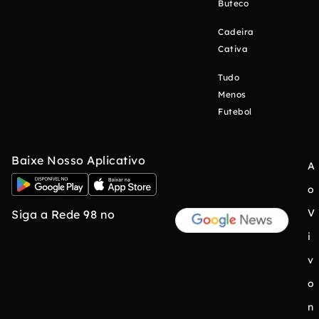
Buteco
Cadeira
Cativa
Tudo
Menos
Futebol
Baixe Nosso Aplicativo
A
o
V
Siga a Rede 98 no
i
v
o
n