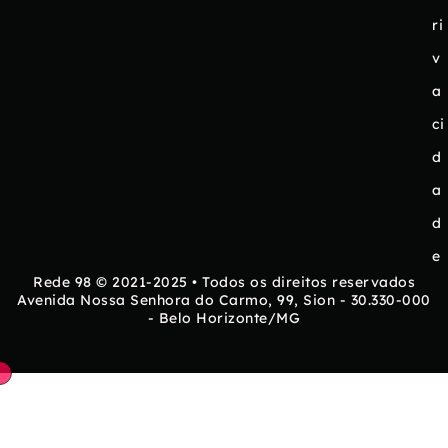
ri
v
a
ci
d
a
d
e
Rede 98 © 2021-2025 • Todos os direitos reservados
Avenida Nossa Senhora do Carmo, 99, Sion - 30.330-000
- Belo Horizonte/MG