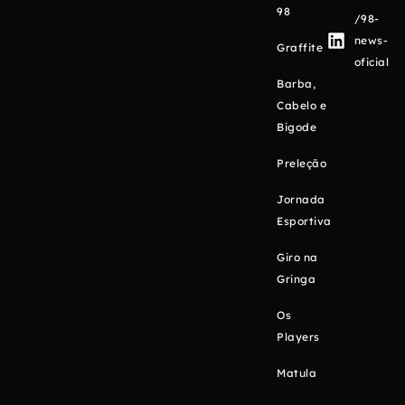
98
/98-
news-
Graffite
oficial
Barba,
Cabelo e
Bigode
Preleção
Jornada
Esportiva
Giro na
Gringa
Os
Players
Matula