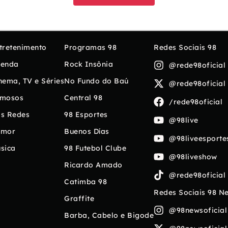
tretenimento
Programas 98
Redes Sociais 98
enda
Rock Insônia
@rede98oficial
nema, TV e Séries
No Fundo do Baú
@rede98oficial
mosos
Central 98
/rede98oficial
s Redes
98 Esportes
@98live
umor
Buenos Días
@98liveesporte
sica
98 Futebol Clube
@98liveshow
Ricardo Amado
@rede98oficial
Catimba 98
Redes Sociais 98 N
Graffite
@98newsoficial
Barba, Cabelo e Bigode