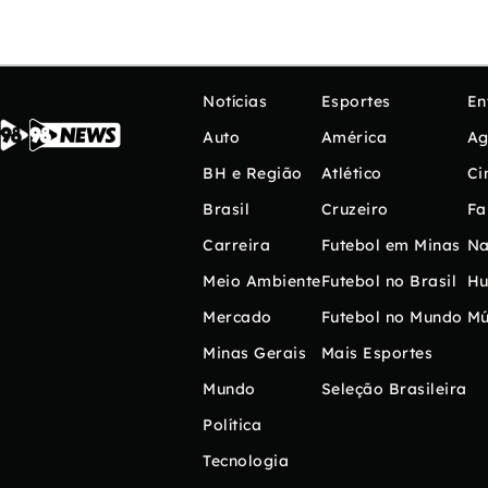
Notícias
Esportes
En
Auto
América
Ag
BH e Região
Atlético
Ci
Brasil
Cruzeiro
Fa
Carreira
Futebol em Minas
Na
Meio Ambiente
Futebol no Brasil
H
Mercado
Futebol no Mundo
Mú
Minas Gerais
Mais Esportes
Mundo
Seleção Brasileira
Política
Tecnologia