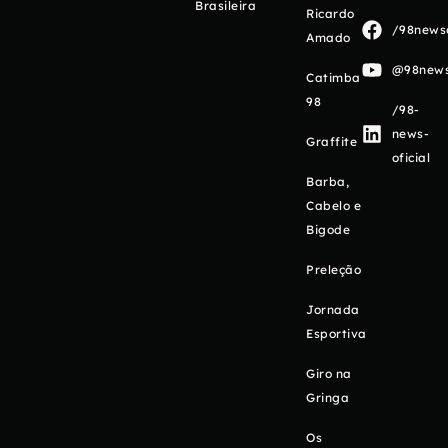
Brasileira
Ricardo
/98newso
Amado
@98newso
Catimba
98
/98-
news-
Graffite
oficial
Barba,
Cabelo e
Bigode
Preleção
Jornada
Esportiva
Giro na
Gringa
Os