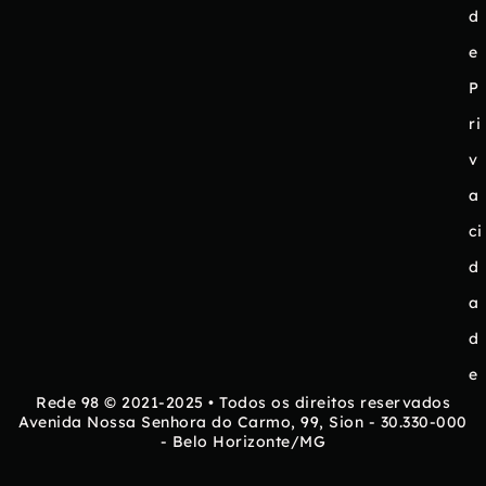
d
e
P
ri
v
a
ci
d
a
d
e
Rede 98 © 2021-2025 • Todos os direitos reservados
Avenida Nossa Senhora do Carmo, 99, Sion - 30.330-000
- Belo Horizonte/MG