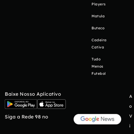
Players
Matula
Buteco
Cadeira
Cativa
Tudo
Menos
Futebol
Baixe Nosso Aplicativo
A
o
V
Siga a Rede 98 no
i