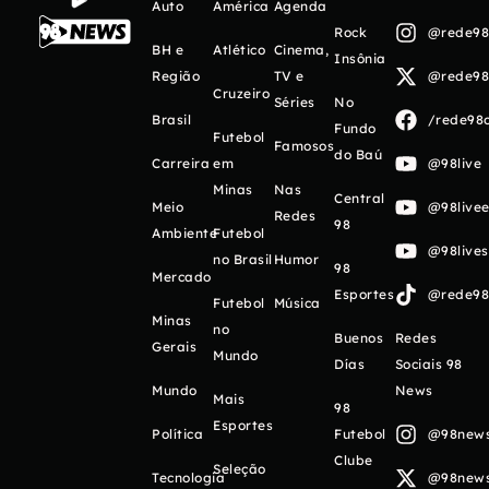
Auto
América
Agenda
Rock
@rede98o
BH e
Atlético
Cinema,
Insônia
Região
TV e
@rede98o
Cruzeiro
Séries
No
Brasil
/rede98o
Fundo
Futebol
Famosos
do Baú
Carreira
em
@98live
Minas
Nas
Central
Meio
@98livee
Redes
98
Ambiente
Futebol
@98live
no Brasil
Humor
98
Mercado
Esportes
@rede98o
Futebol
Música
Minas
no
Buenos
Redes
Gerais
Mundo
Días
Sociais 98
Mundo
News
Mais
98
Esportes
Política
Futebol
@98newso
Clube
Seleção
Tecnologia
@98newso