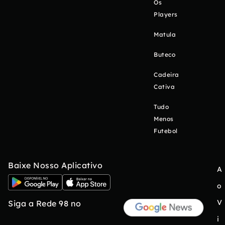
Os
Players
Matula
Buteco
Cadeira
Cativa
Tudo
Menos
Futebol
Baixe Nosso Aplicativo
A
o
V
Siga a Rede 98 no
i