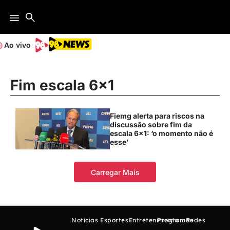
Ao vivo
Fim escala 6×1
Fiemg alerta para riscos na
discussão sobre fim da
escala 6×1: ‘o momento não é
esse’
Carregar Mais
Notícias
Esportes
Entretenimento
Programas
Redes