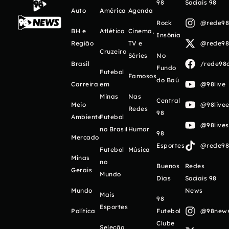
98
Sociais 98
Auto
América
Agenda
Rock
@rede98o
BH e
Atlético
Cinema,
Insônia
Região
TV e
@rede98o
Cruzeiro
Séries
No
Brasil
/rede98o
Fundo
Futebol
Famosos
do Baú
Carreira
em
@98live
Minas
Nas
Central
Meio
@98livee
Redes
98
Ambiente
Futebol
@98live
no Brasil
Humor
98
Mercado
Esportes
@rede98o
Futebol
Música
Minas
no
Buenos
Redes
Gerais
Mundo
Días
Sociais 98
Mundo
News
Mais
98
Esportes
Política
Futebol
@98newso
Clube
Seleção