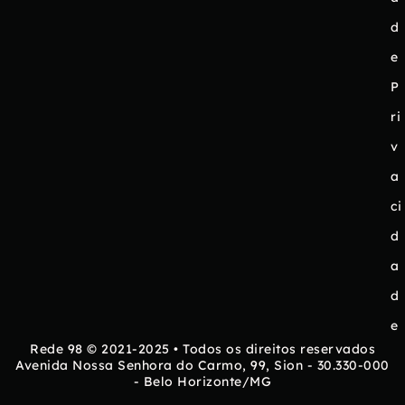
d
e
P
ri
v
a
ci
d
a
d
e
Rede 98 © 2021-2025 • Todos os direitos reservados
Avenida Nossa Senhora do Carmo, 99, Sion - 30.330-000
- Belo Horizonte/MG