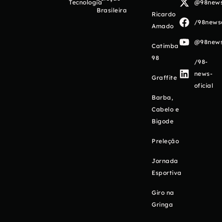
Tecnologia
@98newso
Brasileira
Ricardo
/98newso
Amado
@98newso
Catimba
98
/98-
news-
Graffite
oficial
Barba,
Cabelo e
Bigode
Preleção
Jornada
Esportiva
Giro na
Gringa