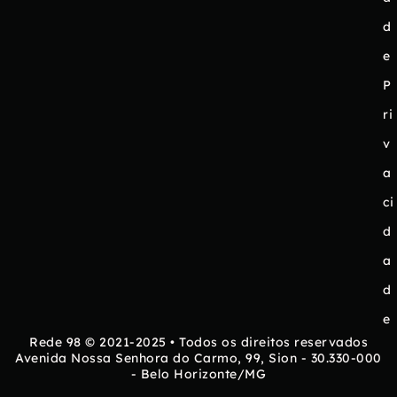
d
e
P
ri
v
a
ci
d
a
d
e
Rede 98 © 2021-2025 • Todos os direitos reservados
Avenida Nossa Senhora do Carmo, 99, Sion - 30.330-000
- Belo Horizonte/MG