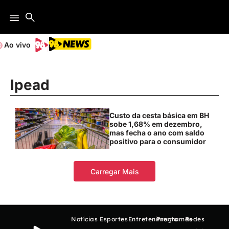
Ao vivo
Ipead
Custo da cesta básica em BH
sobe 1,68% em dezembro,
mas fecha o ano com saldo
positivo para o consumidor
Carregar Mais
Notícias
Esportes
Entretenimento
Programas
Redes