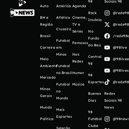
98
Sociais 98
Auto
América
Agenda
Rock
@rede98o
BH e
Atlético
Cinema,
Insônia
Região
TV e
@rede98o
Cruzeiro
Séries
No
Brasil
/rede98o
Fundo
Futebol
Famosos
do Baú
Carreira
em
@98live
Minas
Nas
Central
Meio
@98livee
Redes
98
Ambiente
Futebol
@98live
no Brasil
Humor
98
Mercado
Esportes
@rede98o
Futebol
Música
Minas
no
Buenos
Redes
Gerais
Mundo
Días
Sociais 98
Mundo
News
Mais
98
Esportes
Política
Futebol
@98newso
Clube
Seleção