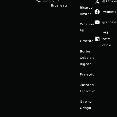
Tecnologia
@98newso
Brasileira
Ricardo
/98newso
Amado
@98newso
Catimba
98
/98-
news-
Graffite
oficial
Barba,
Cabelo e
Bigode
Preleção
Jornada
Esportiva
Giro na
Gringa