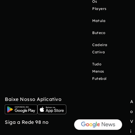
Os
Players
Matula
Buteco
Cadeira
Cativa
Tudo
Menos
Futebol
Baixe Nosso Aplicativo
A
o
V
Siga a Rede 98 no
i