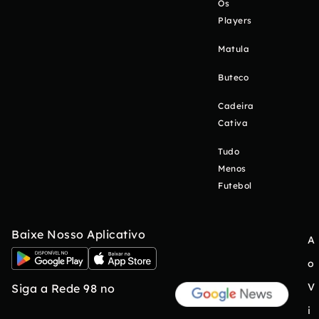
Os
Players
Matula
Buteco
Cadeira
Cativa
Tudo
Menos
Futebol
Baixe Nosso Aplicativo
A
o
V
Siga a Rede 98 no
i