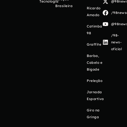
Tecnologia
@98newso
Brasileira
Ricardo
/98newso
Amado
@98newso
Catimba
98
/98-
news-
Graffite
oficial
Barba,
Cabelo e
Bigode
Preleção
Jornada
Esportiva
Giro na
Gringa