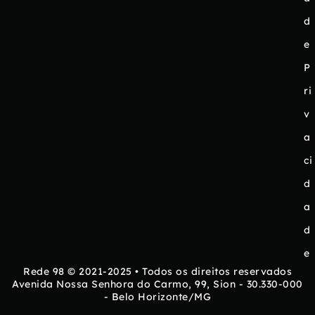
d
e
P
ri
v
a
ci
d
a
d
e
Rede 98 © 2021-2025 • Todos os direitos reservados
Avenida Nossa Senhora do Carmo, 99, Sion - 30.330-000
- Belo Horizonte/MG