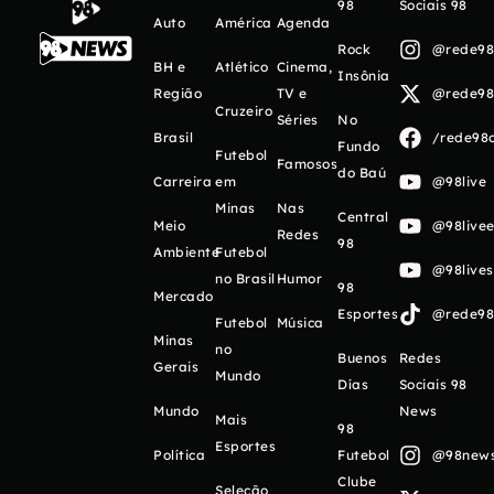
98
Sociais 98
Auto
América
Agenda
Rock
@rede98o
BH e
Atlético
Cinema,
Insônia
Região
TV e
@rede98o
Cruzeiro
Séries
No
Brasil
/rede98o
Fundo
Futebol
Famosos
do Baú
Carreira
em
@98live
Minas
Nas
Central
Meio
@98livee
Redes
98
Ambiente
Futebol
@98live
no Brasil
Humor
98
Mercado
Esportes
@rede98o
Futebol
Música
Minas
no
Buenos
Redes
Gerais
Mundo
Días
Sociais 98
Mundo
News
Mais
98
Esportes
Política
Futebol
@98newso
Clube
Seleção