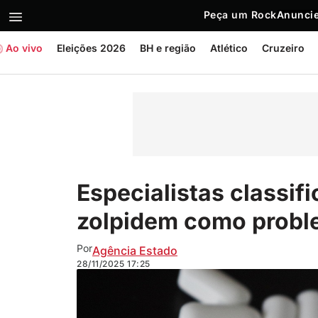
Peça um Rock
Anuncie
Ao vivo
Eleições 2026
BH e região
Atlético
Cruzeiro
Especialistas classif
zolpidem como probl
Por
Agência Estado
28/11/2025
17:25