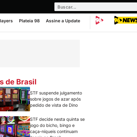
layers
Plateia 98
Assine a Update
s de Brasil
STF suspende julgamento
sobre jogos de azar após
pedido de vista de Dino
STF decide nesta quinta se
jogo do bicho, bingo e
caça-níqueis continuam