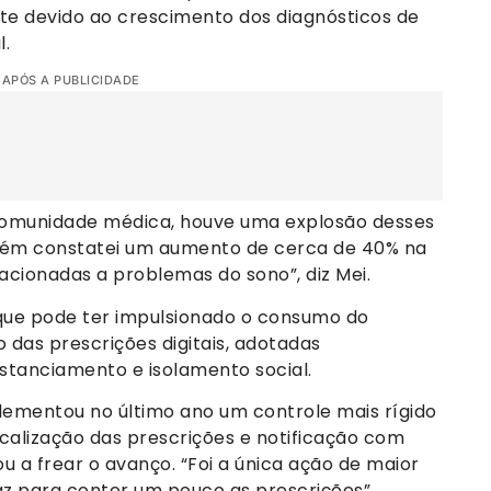
 devido ao crescimento dos diagnósticos de
l.
 APÓS A PUBLICIDADE
comunidade médica, houve uma explosão desses
mbém constatei um aumento de cerca de 40% na
cionadas a problemas do sono”, diz Mei.
 que pode ter impulsionado o consumo do
das prescrições digitais, adotadas
stanciamento e isolamento social.
lementou no último ano um controle mais rígido
calização das prescrições e notificação com
ou a frear o avanço. “Foi a única ação de maior
z para conter um pouco as prescrições”,