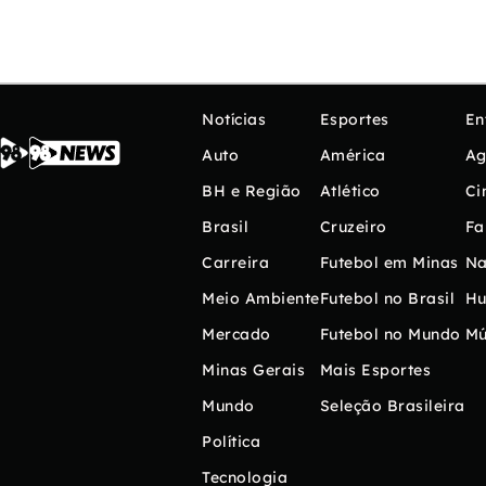
Notícias
Esportes
En
Auto
América
Ag
BH e Região
Atlético
Ci
Brasil
Cruzeiro
Fa
Carreira
Futebol em Minas
Na
Meio Ambiente
Futebol no Brasil
H
Mercado
Futebol no Mundo
Mú
Minas Gerais
Mais Esportes
Mundo
Seleção Brasileira
Política
Tecnologia