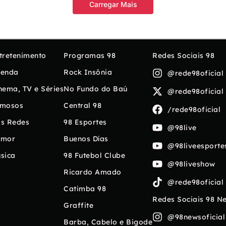
Carregar Mais
tretenimento
Programas 98
Redes Sociais 98
enda
Rock Insônia
@rede98oficial
nema, TV e Séries
No Fundo do Baú
@rede98oficial
mosos
Central 98
/rede98oficial
s Redes
98 Esportes
@98live
umor
Buenos Días
@98liveesporte
sica
98 Futebol Clube
@98liveshow
Ricardo Amado
@rede98oficial
Catimba 98
Redes Sociais 98 N
Graffite
@98newsoficial
Barba, Cabelo e Bigode