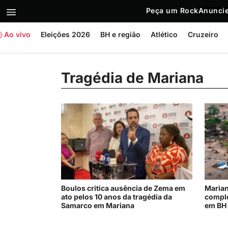
Peça um Rock
Anuncie
Ao vivo
Eleições 2026
BH e região
Atlético
Cruzeiro
Tragédia de Mariana
Boulos critica ausência de Zema em
Marian
ato pelos 10 anos da tragédia da
compl
Samarco em Mariana
em BH 