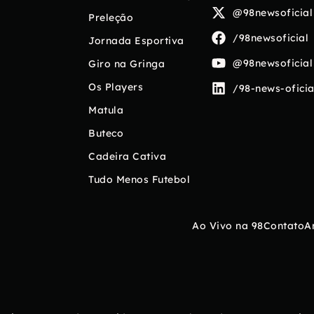
@98newsoficial
Preleção
/98newsoficial
Jornada Esportiva
@98newsoficial
Giro na Gringa
Os Players
/98-news-oficia
Matula
Buteco
Cadeira Cativa
Tudo Menos Futebol
Ao Vivo na 98
Contato
A