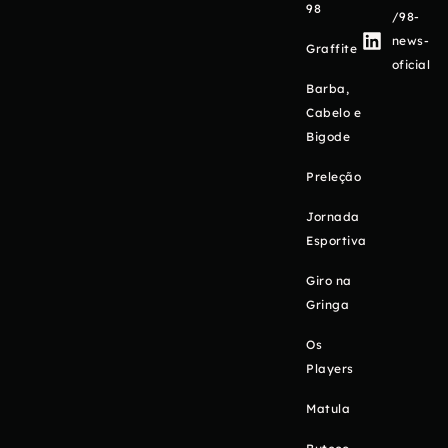
98
/98-
news-
Graffite
oficial
Barba,
Cabelo e
Bigode
Preleção
Jornada
Esportiva
Giro na
Gringa
Os
Players
Matula