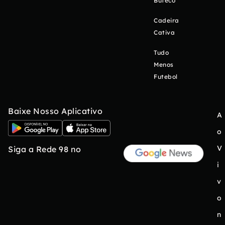
Buteco
Cadeira
Cativa
Tudo
Menos
Futebol
Baixe Nosso Aplicativo
A
o
V
Siga a Rede 98 no
i
v
o
n