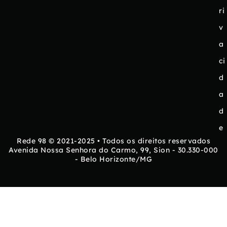
ri
v
a
ci
d
a
d
e
Rede 98 © 2021-2025 • Todos os direitos reservados
Avenida Nossa Senhora do Carmo, 99, Sion - 30.330-000
- Belo Horizonte/MG