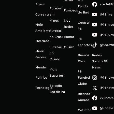
Séries
No
Brasil
/rede98o
Fundo
Futebol
Famosos
do Baú
Carreira
em
@98live
Minas
Nas
Central
Meio
@98livee
Redes
98
Ambiente
Futebol
@98live
no Brasil
Humor
98
Mercado
Esportes
@rede98o
Futebol
Música
Minas
no
Buenos
Redes
Gerais
Mundo
Días
Sociais 98
Mundo
News
Mais
98
Esportes
Política
Futebol
@98newso
Clube
Seleção
Tecnologia
@98newso
Brasileira
Ricardo
/98newso
Amado
@98newso
Catimba