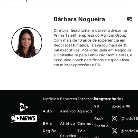
Bárbara Nogueira
Diretora, headhunter e career advisor na
Prime Talent, empresa do Agilium Group.
Com mais de 10 anos de experiência em
Recursos Humanos, já avaliou mais de 15
mil executivos. Pós-graduada em Negócios
e Conselheira pela Fundação Dom Cabral, é
executive coach certificada e especialista
em microexpressões e PNL.
Notícias
Esportes
Entretenimento
Programas
Redes
98
Sociais 98
Auto
América
Agenda
Rock
@rede98o
BH e
Atlético
Cinema,
Insônia
Região
TV e
@rede98o
Cruzeiro