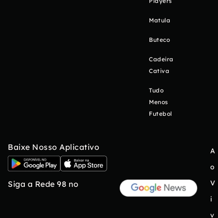
Players
Matula
Buteco
Cadeira
Cativa
Tudo
Menos
Futebol
Baixe Nosso Aplicativo
A
o
V
Siga a Rede 98 no
i
v