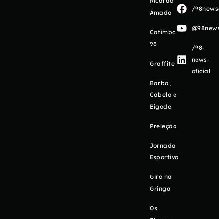
Ricardo
/98newso
Amado
@98newso
Catimba
98
/98-
news-
Graffite
oficial
Barba,
Cabelo e
Bigode
Preleção
Jornada
Esportiva
Giro na
Gringa
Os