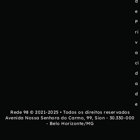
d
e
P
ri
v
a
ci
d
a
d
e
Rede 98 © 2021-2025 • Todos os direitos reservados
Avenida Nossa Senhora do Carmo, 99, Sion - 30.330-000
- Belo Horizonte/MG