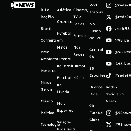
Rock
@rede98o
BH e
Atlético
Cinema,
Insônia
Região
TV e
@rede98o
Cruzeiro
Séries
No
Brasil
/rede98o
Fundo
Futebol
Famosos
do Baú
Carreira
em
@98live
Minas
Nas
Central
Meio
@98livee
Redes
98
Ambiente
Futebol
@98live
no Brasil
Humor
98
Mercado
Esportes
@rede98o
Futebol
Música
Minas
no
Buenos
Redes
Gerais
Mundo
Días
Sociais 98
Mundo
News
Mais
98
Esportes
Política
Futebol
@98newso
Clube
Seleção
Tecnologia
@98newso
Brasileira