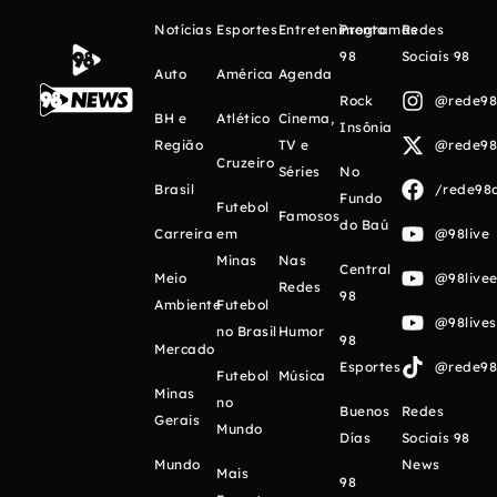
Notícias
Esportes
Entretenimento
Programas
Redes
98
Sociais 98
Auto
América
Agenda
Rock
@rede98o
BH e
Atlético
Cinema,
Insônia
Região
TV e
@rede98o
Cruzeiro
Séries
No
Brasil
/rede98o
Fundo
Futebol
Famosos
do Baú
Carreira
em
@98live
Minas
Nas
Central
Meio
@98livee
Redes
98
Ambiente
Futebol
@98live
no Brasil
Humor
98
Mercado
Esportes
@rede98o
Futebol
Música
Minas
no
Buenos
Redes
Gerais
Mundo
Días
Sociais 98
Mundo
News
Mais
98