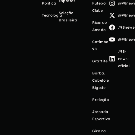
Esportes
Política
Futebol
@98newso
Clube
Seleção
Tecnologia
@98newso
Brasileira
Ricardo
/98newso
Amado
@98newso
Catimba
98
/98-
news-
Graffite
oficial
Barba,
Cabelo e
Bigode
Preleção
Jornada
Esportiva
Giro na