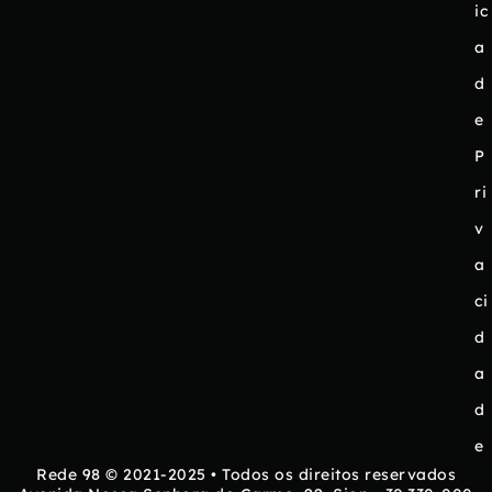
ic
a
d
e
P
ri
v
a
ci
d
a
d
e
Rede 98 © 2021-2025 • Todos os direitos reservados