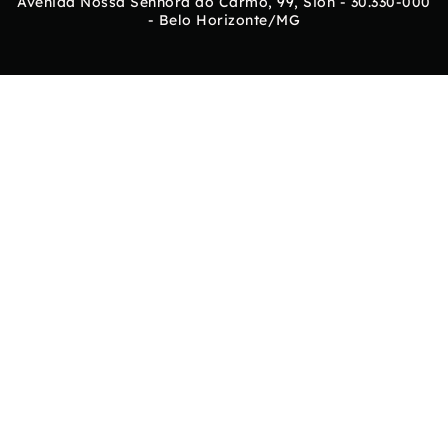
Avenida Nossa Senhora do Carmo, 99, Sion - 30.330-000
- Belo Horizonte/MG