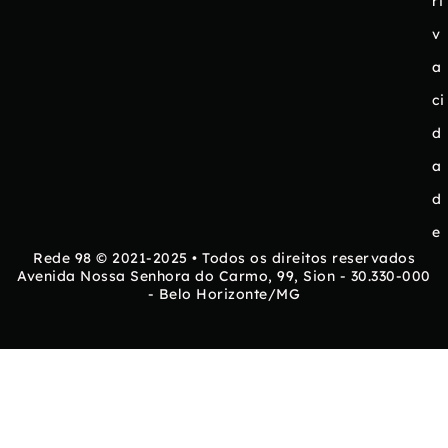
ri
v
a
ci
d
a
d
e
Rede 98 © 2021-2025 • Todos os direitos reservados
Avenida Nossa Senhora do Carmo, 99, Sion - 30.330-000
- Belo Horizonte/MG