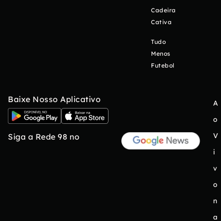
Cadeira
Cativa
Tudo
Menos
Futebol
Baixe Nosso Aplicativo
A
o
V
Siga a Rede 98 no
i
v
o
n
a