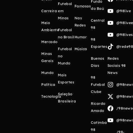
Fundo
Futebol
Famosos
do Baú
Carreira
em
@98live
Minas
Nas
Central
Meio
@98livee
Redes
98
Ambiente
Futebol
@98live
no Brasil
Humor
98
Mercado
Esportes
@rede98o
Futebol
Música
Minas
no
Buenos
Redes
Gerais
Mundo
Días
Sociais 98
Mundo
News
Mais
98
Esportes
Política
Futebol
@98newso
Clube
Seleção
Tecnologia
@98newso
Brasileira
Ricardo
/98newso
Amado
@98newso
Catimba
98
/98-