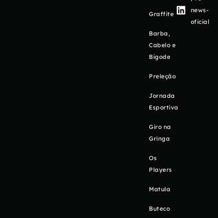
news-
Graffite
oficial
Barba,
Cabelo e
Bigode
Preleção
Jornada
Esportiva
Giro na
Gringa
Os
Players
Matula
Buteco