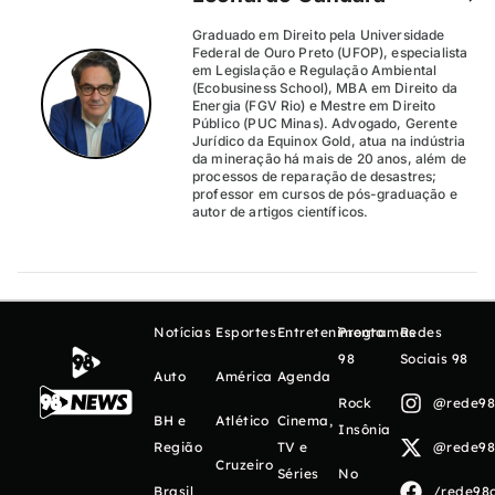
Graduado em Direito pela Universidade
Federal de Ouro Preto (UFOP), especialista
em Legislação e Regulação Ambiental
(Ecobusiness School), MBA em Direito da
Energia (FGV Rio) e Mestre em Direito
Público (PUC Minas). Advogado, Gerente
Jurídico da Equinox Gold, atua na indústria
da mineração há mais de 20 anos, além de
processos de reparação de desastres;
professor em cursos de pós-graduação e
autor de artigos científicos.
Notícias
Esportes
Entretenimento
Programas
Redes
98
Sociais 98
Auto
América
Agenda
Rock
@rede98o
BH e
Atlético
Cinema,
Insônia
Região
TV e
@rede98o
Cruzeiro
Séries
No
Brasil
/rede98o