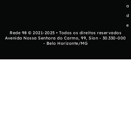
a
d
e
Rede 98 © 2021-2025 • Todos os direitos reservados
Avenida Nossa Senhora do Carmo, 99, Sion - 30.330-000
- Belo Horizonte/MG