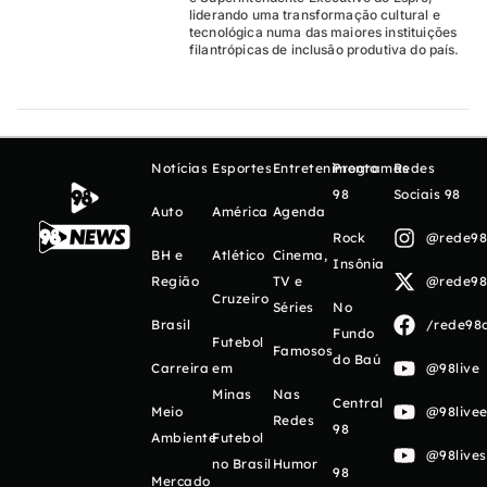
liderando uma transformação cultural e
tecnológica numa das maiores instituições
filantrópicas de inclusão produtiva do país.
Notícias
Esportes
Entretenimento
Programas
Redes
98
Sociais 98
Auto
América
Agenda
Rock
@rede98o
BH e
Atlético
Cinema,
Insônia
Região
TV e
@rede98o
Cruzeiro
Séries
No
Brasil
/rede98o
Fundo
Futebol
Famosos
do Baú
Carreira
em
@98live
Minas
Nas
Central
Meio
@98livee
Redes
98
Ambiente
Futebol
@98live
no Brasil
Humor
98
Mercado