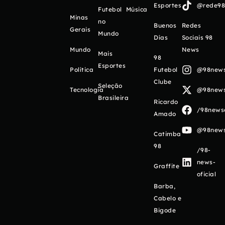
Esportes
@rede98o
Futebol
Música
Minas
no
Buenos
Redes
Gerais
Mundo
Días
Sociais 98
Mundo
News
Mais
98
Esportes
Política
Futebol
@98newso
Clube
Seleção
Tecnologia
@98newso
Brasileira
Ricardo
/98newso
Amado
@98newso
Catimba
98
/98-
news-
Graffite
oficial
Barba,
Cabelo e
Bigode