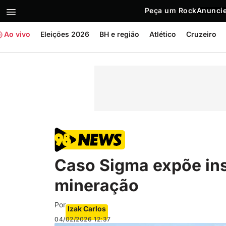
Peça um Rock
Anuncie
Ao vivo
Eleições 2026
BH e região
Atlético
Cruzeiro
Caso Sigma expõe ins
mineração
Por
Izak Carlos
04/02/2026
12:37