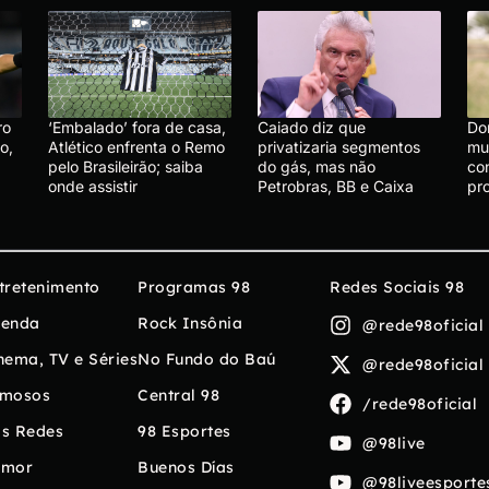
ro
‘Embalado’ fora de casa,
Caiado diz que
Do
o,
Atlético enfrenta o Remo
privatizaria segmentos
mu
pelo Brasileirão; saiba
do gás, mas não
co
onde assistir
Petrobras, BB e Caixa
pr
tretenimento
Programas 98
Redes Sociais 98
enda
Rock Insônia
@rede98oficial
nema, TV e Séries
No Fundo do Baú
@rede98oficial
mosos
Central 98
/rede98oficial
s Redes
98 Esportes
@98live
umor
Buenos Días
@98liveesporte