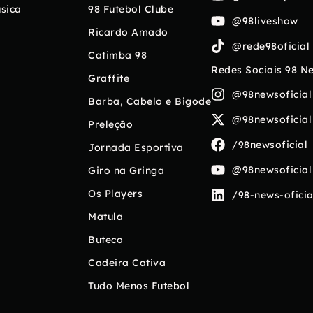
sica
98 Futebol Clube
@98liveshow
Ricardo Amado
@rede98oficial
Catimba 98
Redes Sociais 98 N
Graffite
@98newsoficial
Barba, Cabelo e Bigode
@98newsoficial
Preleção
/98newsoficial
Jornada Esportiva
@98newsoficial
Giro na Gringa
Os Players
/98-news-oficia
Matula
Buteco
Cadeira Cativa
Tudo Menos Futebol