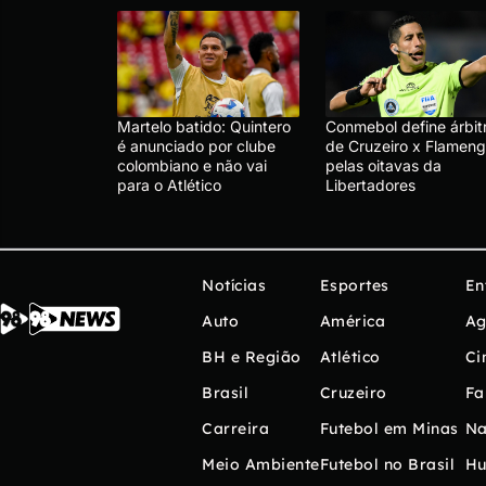
Martelo batido: Quintero
Conmebol define árbit
é anunciado por clube
de Cruzeiro x Flameng
colombiano e não vai
pelas oitavas da
para o Atlético
Libertadores
Notícias
Esportes
En
Auto
América
Ag
BH e Região
Atlético
Ci
Brasil
Cruzeiro
Fa
Carreira
Futebol em Minas
Na
Meio Ambiente
Futebol no Brasil
H