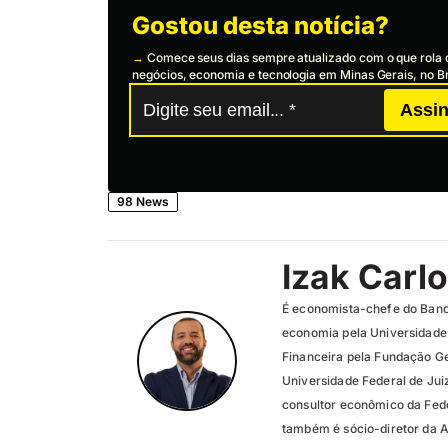
Gostou desta notícia?
→
Comece seus dias sempre atualizado com o que rola 
negócios, economia e tecnologia em Minas Gerais, no Br
Assin
98 News
Izak Carl
É economista-chefe do Ban
economia pela Universidade
Financeira pela Fundação G
Universidade Federal de Juiz
consultor econômico da Fede
também é sócio-diretor da Ax