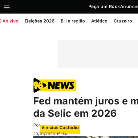
Peça um Rock
Anuncie
Ao vivo
Eleições 2026
BH e região
Atlético
Cruzeiro
Fed mantém juros e 
da Selic em 2026
Por
Vinícius Custódio
29/01/2026
15:34