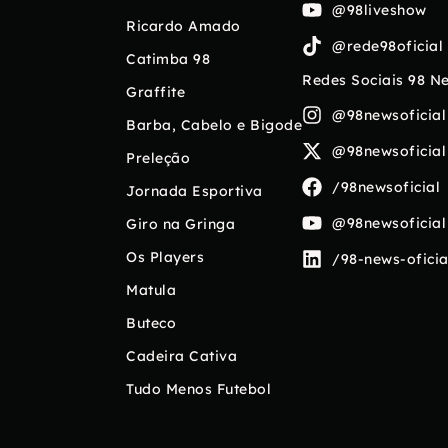
@98liveshow
Ricardo Amado
@rede98oficial
Catimba 98
Redes Sociais 98 N
Graffite
@98newsoficial
Barba, Cabelo e Bigode
@98newsoficial
Preleção
/98newsoficial
Jornada Esportiva
@98newsoficial
Giro na Gringa
Os Players
/98-news-oficia
Matula
Buteco
Cadeira Cativa
Tudo Menos Futebol