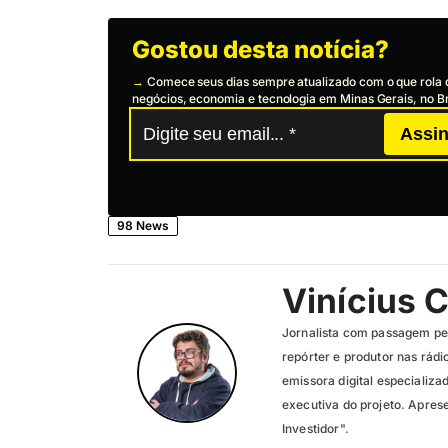
Gostou desta notícia?
→
Comece seus dias sempre atualizado com o que rola 
negócios, economia e tecnologia em Minas Gerais, no Br
Assin
98 News
Vinícius 
Jornalista com passagem pel
repórter e produtor nas rád
emissora digital especializ
executiva do projeto. Apres
Investidor".