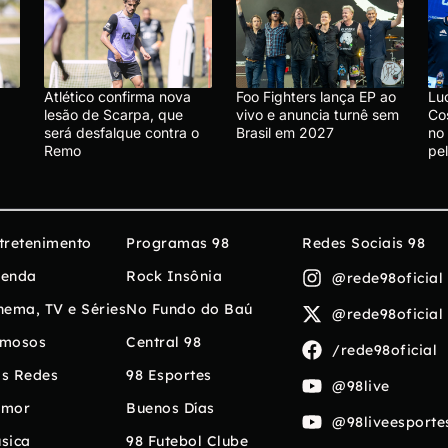
Atlético confirma nova
Foo Fighters lança EP ao
Lu
lesão de Scarpa, que
vivo e anuncia turnê sem
Co
será desfalque contra o
Brasil em 2027
no
Remo
pe
tretenimento
Programas 98
Redes Sociais 98
enda
Rock Insônia
@rede98oficial
nema, TV e Séries
No Fundo do Baú
@rede98oficial
mosos
Central 98
/rede98oficial
s Redes
98 Esportes
@98live
umor
Buenos Días
@98liveesporte
sica
98 Futebol Clube