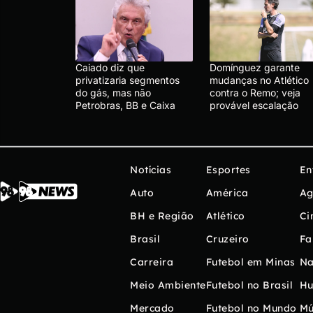
Caiado diz que
Domínguez garante
privatizaria segmentos
mudanças no Atlético
do gás, mas não
contra o Remo; veja
Petrobras, BB e Caixa
provável escalação
Notícias
Esportes
En
Auto
América
Ag
BH e Região
Atlético
Ci
Brasil
Cruzeiro
Fa
Carreira
Futebol em Minas
Na
Meio Ambiente
Futebol no Brasil
H
Mercado
Futebol no Mundo
Mú