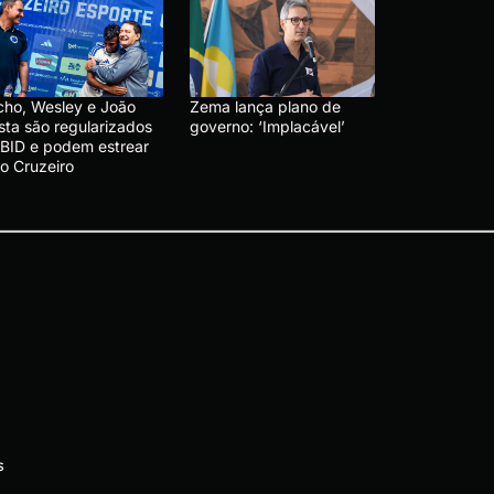
cho, Wesley e João
Zema lança plano de
sta são regularizados
governo: ‘Implacável’
 BID e podem estrear
lo Cruzeiro
s