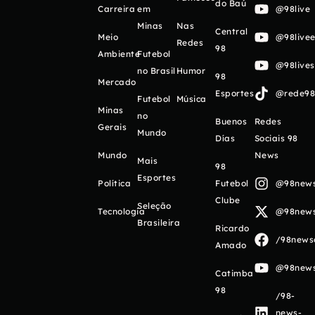
do Baú
Carreira
em
@98live
Minas
Nas
Central
Meio
@98livee
Redes
98
Ambiente
Futebol
@98live
no Brasil
Humor
98
Mercado
Esportes
@rede98o
Futebol
Música
Minas
no
Buenos
Redes
Gerais
Mundo
Días
Sociais 98
Mundo
News
Mais
98
Esportes
Política
Futebol
@98newso
Clube
Seleção
Tecnologia
@98newso
Brasileira
Ricardo
/98newso
Amado
@98newso
Catimba
98
/98-
news-