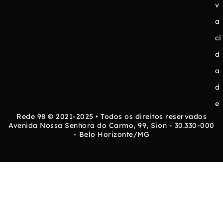
v
a
ci
d
a
d
e
Rede 98 © 2021-2025 • Todos os direitos reservados
Avenida Nossa Senhora do Carmo, 99, Sion - 30.330-000
- Belo Horizonte/MG