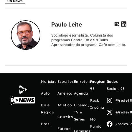
98 News
Paulo Leite
Sociólogo e jornalista. Colunista dos
programas Central 98 e 98 Talks.
Apresentador do programa Café com Leite.
Notícias
Esportes
Entretenimento
Programas
Redes
98
Sociais 98
Auto
América
Agenda
Rock
@rede98o
BH e
Atlético
Cinema,
Insônia
Região
TV e
@rede98o
Cruzeiro
Séries
No
Brasil
/rede98o
Fundo
Futebol
Famosos