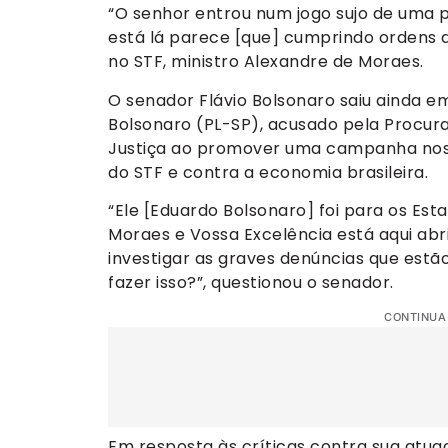
“O senhor entrou num jogo sujo de uma 
está lá parece [que] cumprindo ordens de
no STF, ministro Alexandre de Moraes.
O senador Flávio Bolsonaro saiu ainda e
Bolsonaro (PL-SP), acusado pela Procur
Justiça ao promover uma campanha nos 
do STF e contra a economia brasileira.
“Ele [Eduardo Bolsonaro] foi para os Es
Moraes e Vossa Excelência está aqui abri
investigar as graves denúncias que estã
fazer isso?”, questionou o senador.
CONTINUA
Em resposta às críticas contra sua atua