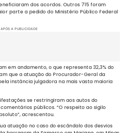
beneficiaram dos acordos. Outros 715 foram
or parte a pedido do Ministério Público Federal
 APÓS A PUBLICIDADE
am em andamento, o que representa 32,3% do
ram que a atuação do Procurador-Geral da
ela instância julgadora na mais vasta maioria
festações se restringiram aos autos do
comentários públicos. “O respeito ao sigilo
bsoluto”, acrescentou.
a atuação no caso do escândalo dos desvios
 da barragem da Samarco em Mariana, em Minas