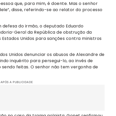
pessoa que, para mim, é doente. Mas o senhor
le”, disse, referindo-se ao relator do processo
m defesa do irmão, o deputado Eduardo
adoria-Geral da República de obstrução da
Estados Unidos para sanções contra ministros
tados Unidos denunciar os abusos de Alexandre de
ndo inquérito para persegui-lo, ao invés de
o sendo feitas. O senhor não tem vergonha de
 APÓS A PUBLICIDADE
ção no caso da trama golpista, Gonet reafirmou