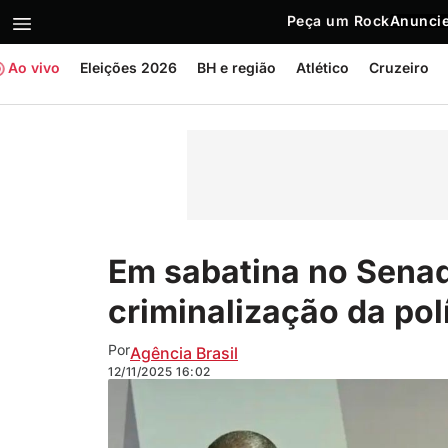
Peça um Rock
Anuncie
Ao vivo
Eleições 2026
BH e região
Atlético
Cruzeiro
Em sabatina no Senad
criminalização da pol
Por
Agência Brasil
12/11/2025
16:02