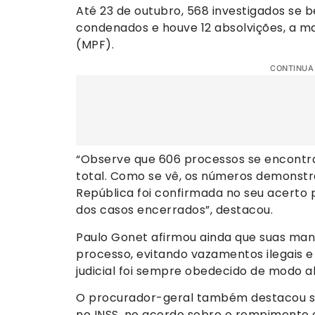
Até 23 de outubro, 568 investigados se 
condenados e houve 12 absolvições, a mai
(MPF).
CONTINUA
“Observe que 606 processos se encontr
total. Como se vê, os números demonst
República foi confirmada no seu acerto p
dos casos encerrados”, destacou.
Paulo Gonet afirmou ainda que suas mani
processo, evitando vazamentos ilegais e 
judicial foi sempre obedecido de modo a
O procurador-geral também destacou su
no INSS, no acordo sobre o rompimento