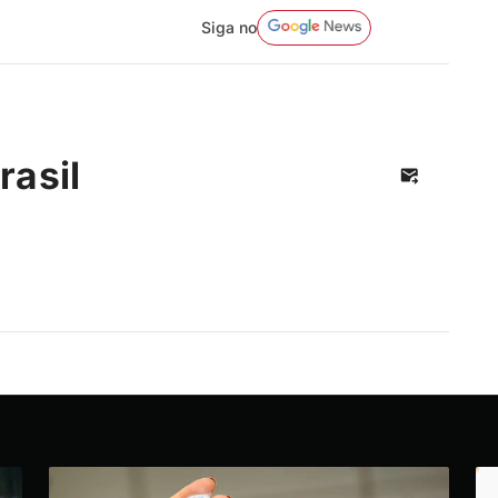
Siga no
rasil