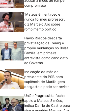
acusar Simões de romper
compromisso
‘Mateus é mentiroso e
nunca foi meu professor’,
diz Marcelo Aro sobre
rompimento político
Flávio Roscoe descarta
privatização da Cemig e
propõe mudanças no Bolsa
Família, em primeira
entrevista como candidato
ao Governo
Indicação da mãe de
presidente do PSB para
suplência de Marília gera
desgaste e pode ser revista
União Progressista fecha
apoio a Mateus Simões,
indica Danilo de Castro para
vice e mantém Marcelo Aro