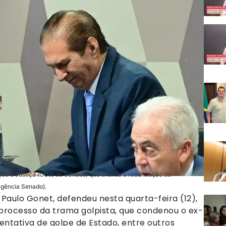
ção e Justiça (CCJ) do Senado, que analisa a recondução do
Agência Senado).
Paulo Gonet, defendeu nesta quarta-feira (12),
processo da trama golpista, que condenou o ex-
tentativa de golpe de Estado, entre outros