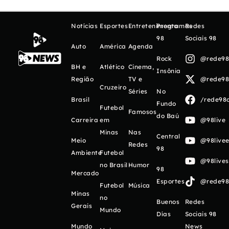
Notícias
Esportes
Entretenimento
Programas
Redes
98
Sociais 98
Auto
América
Agenda
Rock
@rede98o
BH e
Atlético
Cinema,
Insônia
Região
TV e
@rede98o
Cruzeiro
Séries
No
Brasil
/rede98o
Fundo
Futebol
Famosos
do Baú
Carreira
em
@98live
Minas
Nas
Central
Meio
@98livee
Redes
98
Ambiente
Futebol
@98live
no Brasil
Humor
98
Mercado
Esportes
@rede98o
Futebol
Música
Minas
no
Buenos
Redes
Gerais
Mundo
Días
Sociais 98
Mundo
News