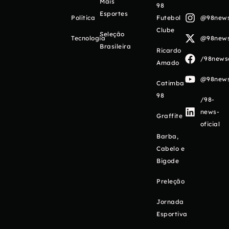
Mais
98
Esportes
Política
Futebol
@98newso
Clube
Seleção
Tecnologia
@98newso
Brasileira
Ricardo
/98newso
Amado
@98newso
Catimba
98
/98-
news-
Graffite
oficial
Barba,
Cabelo e
Bigode
Preleção
Jornada
Esportiva