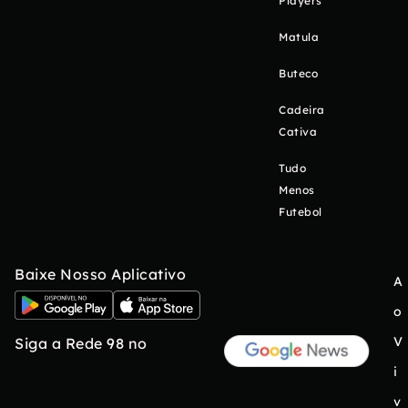
Players
Matula
Buteco
Cadeira
Cativa
Tudo
Menos
Futebol
Baixe Nosso Aplicativo
A
o
V
Siga a Rede 98 no
i
v