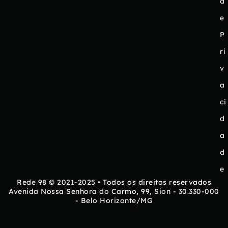
d
e
P
ri
v
a
ci
d
a
d
e
Rede 98 © 2021-2025 • Todos os direitos reservados
Avenida Nossa Senhora do Carmo, 99, Sion - 30.330-000
- Belo Horizonte/MG