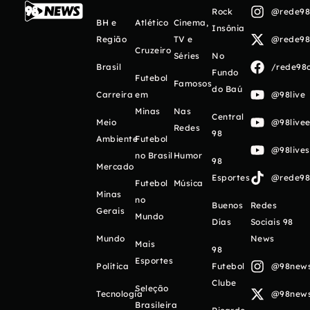
Rock
@rede98o
BH e
Atlético
Cinema,
Insônia
Região
TV e
@rede98o
Cruzeiro
Séries
No
Brasil
/rede98o
Fundo
Futebol
Famosos
do Baú
Carreira
em
@98live
Minas
Nas
Central
Meio
@98livee
Redes
98
Ambiente
Futebol
@98live
no Brasil
Humor
98
Mercado
Esportes
@rede98o
Futebol
Música
Minas
no
Buenos
Redes
Gerais
Mundo
Días
Sociais 98
Mundo
News
Mais
98
Esportes
Política
Futebol
@98newso
Clube
Seleção
Tecnologia
@98newso
Brasileira