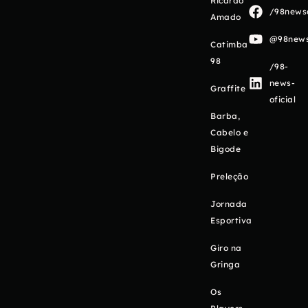
Ricardo
/98newso
Amado
@98newso
Catimba
98
/98-
news-
Graffite
oficial
Barba,
Cabelo e
Bigode
Preleção
Jornada
Esportiva
Giro na
Gringa
Os