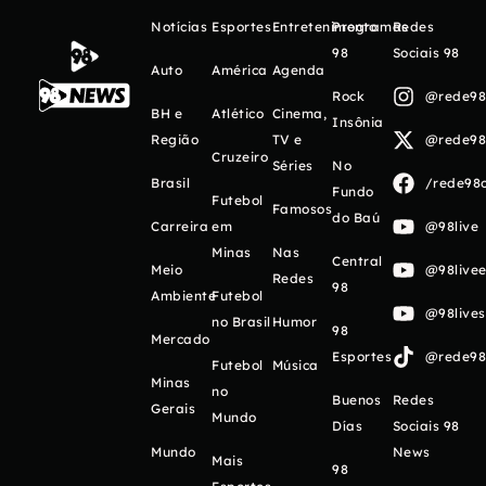
Notícias
Esportes
Entretenimento
Programas
Redes
98
Sociais 98
Auto
América
Agenda
Rock
@rede98o
BH e
Atlético
Cinema,
Insônia
Região
TV e
@rede98o
Cruzeiro
Séries
No
Brasil
/rede98o
Fundo
Futebol
Famosos
do Baú
Carreira
em
@98live
Minas
Nas
Central
Meio
@98livee
Redes
98
Ambiente
Futebol
@98live
no Brasil
Humor
98
Mercado
Esportes
@rede98o
Futebol
Música
Minas
no
Buenos
Redes
Gerais
Mundo
Días
Sociais 98
Mundo
News
Mais
98