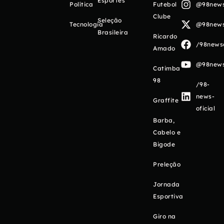
Esportes
Política
Futebol
@98newso
Clube
Seleção
Tecnologia
@98newso
Brasileira
Ricardo
/98newso
Amado
@98newso
Catimba
98
/98-
news-
Graffite
oficial
Barba,
Cabelo e
Bigode
Preleção
Jornada
Esportiva
Giro na