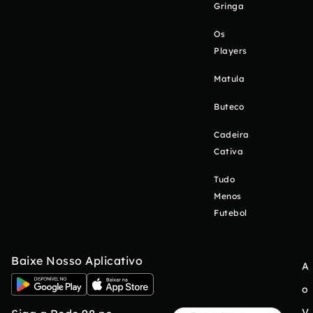
Gringa
Os
Players
Matula
Buteco
Cadeira
Cativa
Tudo
Menos
Futebol
Baixe Nosso Aplicativo
A
o
V