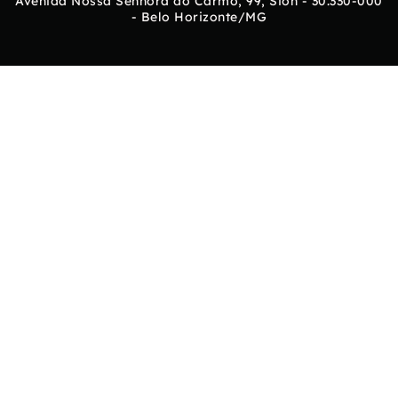
Avenida Nossa Senhora do Carmo, 99, Sion - 30.330-000
- Belo Horizonte/MG