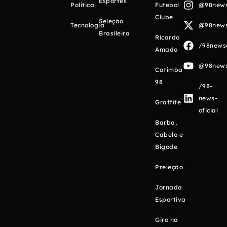
Esportes
Política
Futebol
@98newso
Clube
Seleção
Tecnologia
@98newso
Brasileira
Ricardo
/98newso
Amado
@98newso
Catimba
98
/98-
news-
Graffite
oficial
Barba,
Cabelo e
Bigode
Preleção
Jornada
Esportiva
Giro na