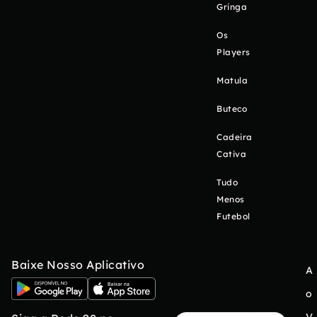
Gringa
Os
Players
Matula
Buteco
Cadeira
Cativa
Tudo
Menos
Futebol
Baixe Nosso Aplicativo
A
o
V