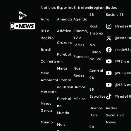
Notícias
Esportes
Entretenimento
Programas
Redes
98
Sociais 98
Auto
América
Agenda
Rock
@rede98o
BH e
Atlético
Cinema,
Insônia
Região
TV e
@rede98o
Cruzeiro
Séries
No
Brasil
/rede98o
Fundo
Futebol
Famosos
do Baú
Carreira
em
@98live
Minas
Nas
Central
Meio
@98livee
Redes
98
Ambiente
Futebol
@98live
no Brasil
Humor
98
Mercado
Esportes
@rede98o
Futebol
Música
Minas
no
Buenos
Redes
Gerais
Mundo
Días
Sociais 98
Mundo
News
Mais
98