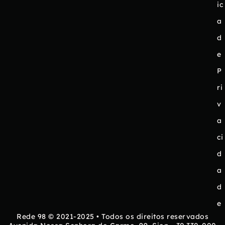
ic
a
d
e
P
ri
v
a
ci
d
a
d
e
Rede 98 © 2021-2025 • Todos os direitos reservados