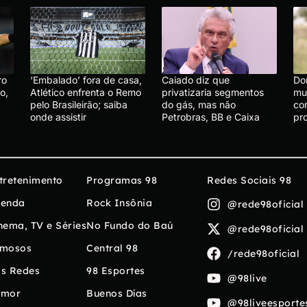
ro
‘Embalado’ fora de casa,
Caiado diz que
Do
o,
Atlético enfrenta o Remo
privatizaria segmentos
mu
pelo Brasileirão; saiba
do gás, mas não
co
onde assistir
Petrobras, BB e Caixa
pr
tretenimento
Programas 98
Redes Sociais 98
enda
Rock Insônia
@rede98oficial
nema, TV e Séries
No Fundo do Baú
@rede98oficial
mosos
Central 98
/rede98oficial
s Redes
98 Esportes
@98live
umor
Buenos Días
@98liveesporte