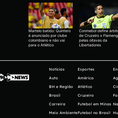
Martelo batido: Quintero
Conmebol define árbit
é anunciado por clube
de Cruzeiro x Flameng
colombiano e não vai
pelas oitavas da
para o Atlético
Libertadores
Notícias
Esportes
En
Auto
América
Ag
BH e Região
Atlético
Ci
Brasil
Cruzeiro
Fa
Carreira
Futebol em Minas
Na
Meio Ambiente
Futebol no Brasil
H