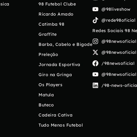
sica
98 Futebol Clube
@98liveshow
Ricardo Amado
@rede98oficial
Catimba 98
Redes Sociais 98 N
Graffite
@98newsoficial
Barba, Cabelo e Bigode
@98newsoficial
Preleção
/98newsoficial
Jornada Esportiva
@98newsoficial
Giro na Gringa
Os Players
/98-news-oficia
Matula
Buteco
Cadeira Cativa
Tudo Menos Futebol