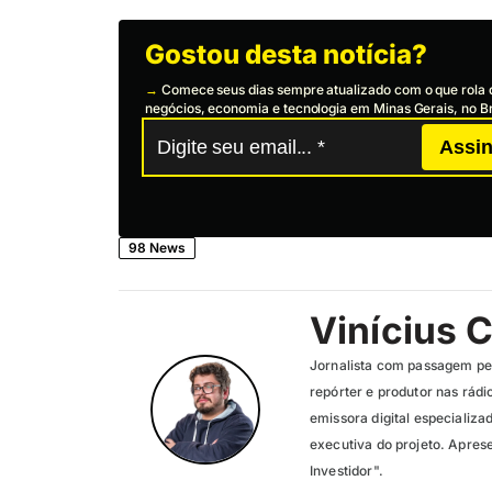
Gostou desta notícia?
→
Comece seus dias sempre atualizado com o que rola 
negócios, economia e tecnologia em Minas Gerais, no Br
Assin
98 News
Vinícius 
Jornalista com passagem pel
repórter e produtor nas rád
emissora digital especializ
executiva do projeto. Apres
Investidor".