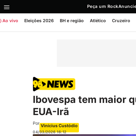
Peça um Rock
Anuncie
Ao vivo
Eleições 2026
BH e região
Atlético
Cruzeiro
Ibovespa tem maior 
EUA-Irã
Por
Vinícius Custódio
04/03/2026
16:12