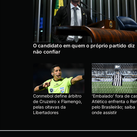
O candidato em quem o próprio partido diz
não confiar
Conmebol define árbitro
‘Embalado’ fora de ca
de Cruzeiro x Flamengo,
Atlético enfrenta o R
pelas oitavas da
pelo Brasileirão; saiba
Libertadores
onde assistir