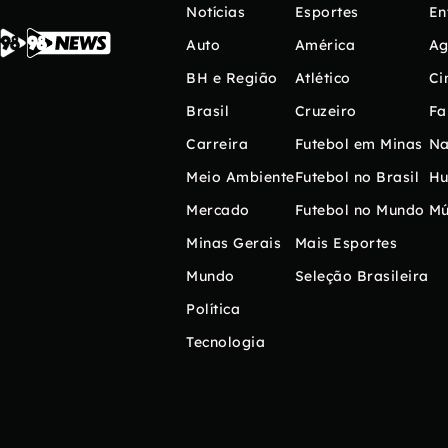
Notícias
Esportes
En
Auto
América
Ag
BH e Região
Atlético
Ci
Brasil
Cruzeiro
Fa
Carreira
Futebol em Minas
Na
Meio Ambiente
Futebol no Brasil
H
Mercado
Futebol no Mundo
Mú
Minas Gerais
Mais Esportes
Mundo
Seleção Brasileira
Política
Tecnologia