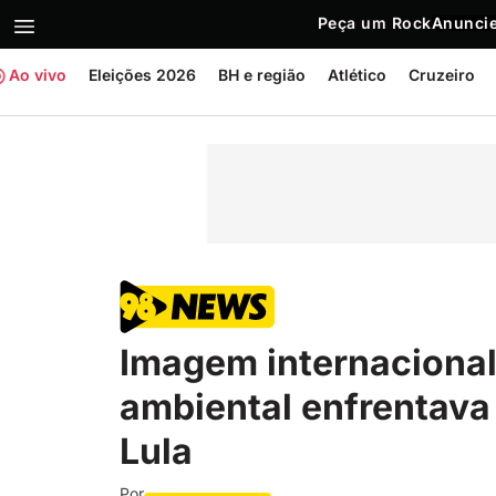
Peça um Rock
Anuncie
Ao vivo
Eleições 2026
BH e região
Atlético
Cruzeiro
Imagem internacional 
ambiental enfrentava
Lula
Por