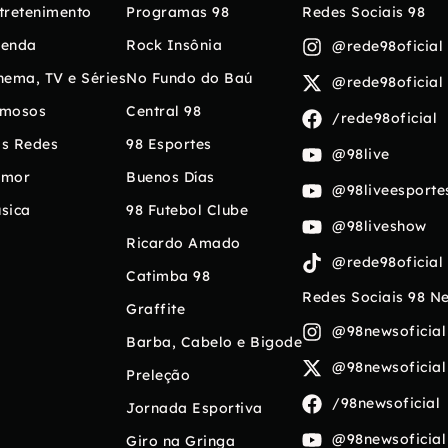
tretenimento
Programas 98
Redes Sociais 98
enda
Rock Insônia
@rede98oficial
nema, TV e Séries
No Fundo do Baú
@rede98oficial
mosos
Central 98
/rede98oficial
s Redes
98 Esportes
@98live
umor
Buenos Días
@98liveesporte
sica
98 Futebol Clube
@98liveshow
Ricardo Amado
@rede98oficial
Catimba 98
Redes Sociais 98 N
Graffite
@98newsoficial
Barba, Cabelo e Bigode
@98newsoficial
Preleção
/98newsoficial
Jornada Esportiva
@98newsoficial
Giro na Gringa