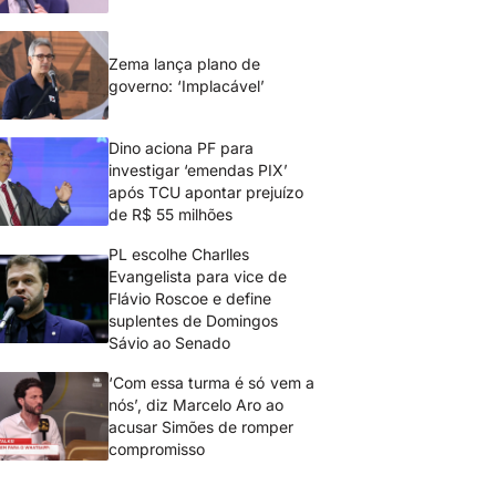
Zema lança plano de
governo: ‘Implacável’
Dino aciona PF para
investigar ‘emendas PIX’
após TCU apontar prejuízo
de R$ 55 milhões
PL escolhe Charlles
Evangelista para vice de
Flávio Roscoe e define
suplentes de Domingos
Sávio ao Senado
‘Com essa turma é só vem a
nós’, diz Marcelo Aro ao
acusar Simões de romper
compromisso