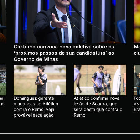
Cleitinho convoca nova coletiva sobre os
Ma
‘próximos passos de sua candidatura’ ao
cl
Governo de Minas
sa,
Domínguez garante
Atlético confirma nova
Foo
emo
mudanças no Atlético
lesão de Scarpa, que
vi
contra o Remo; veja
será desfalque contra o
Br
provável escalação
Remo