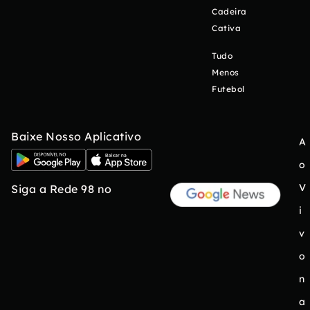
Cadeira
Cativa
Tudo
Menos
Futebol
Baixe Nosso Aplicativo
A
o
V
Siga a Rede 98 no
i
v
o
n
a