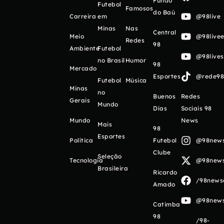
Fundo
Futebol
Famosos
do Baú
Carreira
em
@98live
Minas
Nas
Central
Meio
@98livee
Redes
98
Ambiente
Futebol
@98live
no Brasil
Humor
98
Mercado
Esportes
@rede98o
Futebol
Música
Minas
no
Buenos
Redes
Gerais
Mundo
Días
Sociais 98
Mundo
News
Mais
98
Esportes
Política
Futebol
@98newso
Clube
Seleção
Tecnologia
@98newso
Brasileira
Ricardo
/98newso
Amado
@98newso
Catimba
98
/98-