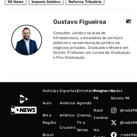
98 News
Imposto Seletivo
Reforma Tributária
Gustavo Figueiroa
Consultor Jurídico na área de
Infraestrutura, concessões de serviços
públicos e na estruturação jurídica de
negócios privados. Graduado e Mestre em
Direito. Professor em cursos de Graduação
e Pós-Graduação.
Notícias
Esportes
Entretenimento
Programas
Redes
98
Sociais 98
Auto
América
Agenda
Rock
@rede98o
BH e
Atlético
Cinema,
Insônia
Região
TV e
@rede98o
Cruzeiro
Séries
No
Brasil
/rede98o