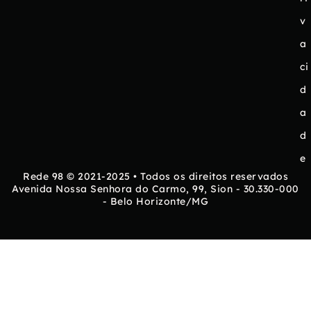
v
a
ci
d
a
d
e
Rede 98 © 2021-2025 • Todos os direitos reservados
Avenida Nossa Senhora do Carmo, 99, Sion - 30.330-000
- Belo Horizonte/MG