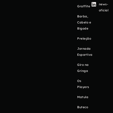
news-
Graffite
oficial
Barba,
Cabelo e
Bigode
Preleção
Jornada
Esportiva
Giro na
Gringa
Os
Players
Matula
Buteco