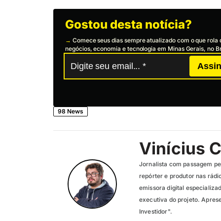
Gostou desta notícia?
→
Comece seus dias sempre atualizado com o que rola 
negócios, economia e tecnologia em Minas Gerais, no Br
Assin
98 News
Vinícius 
Jornalista com passagem pel
repórter e produtor nas rád
emissora digital especializ
executiva do projeto. Apres
Investidor".