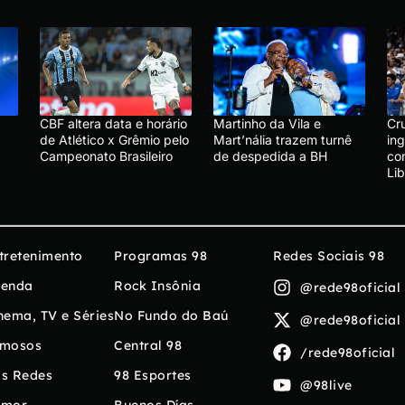
CBF altera data e horário
Martinho da Vila e
Cru
de Atlético x Grêmio pelo
Mart’nália trazem turnê
in
Campeonato Brasileiro
de despedida a BH
co
Li
tretenimento
Programas 98
Redes Sociais 98
enda
Rock Insônia
@rede98oficial
nema, TV e Séries
No Fundo do Baú
@rede98oficial
mosos
Central 98
/rede98oficial
s Redes
98 Esportes
@98live