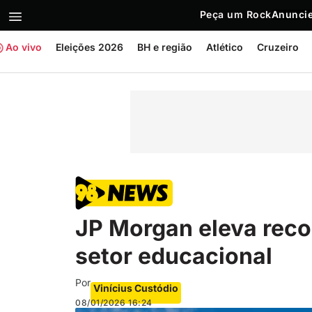
Peça um Rock
Anuncie
Ao vivo
Eleições 2026
BH e região
Atlético
Cruzeiro
JP Morgan eleva rec
setor educacional
Por
Vinícius Custódio
08/01/2026
16:24