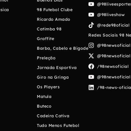
umor
Buenos Días
@98liveesporte
sica
98 Futebol Clube
@98liveshow
Ricardo Amado
@rede98oficial
Catimba 98
Redes Sociais 98 N
Graffite
@98newsoficial
Barba, Cabelo e Bigode
@98newsoficial
Preleção
/98newsoficial
Jornada Esportiva
@98newsoficial
Giro na Gringa
Os Players
/98-news-oficia
Matula
Buteco
Cadeira Cativa
Tudo Menos Futebol