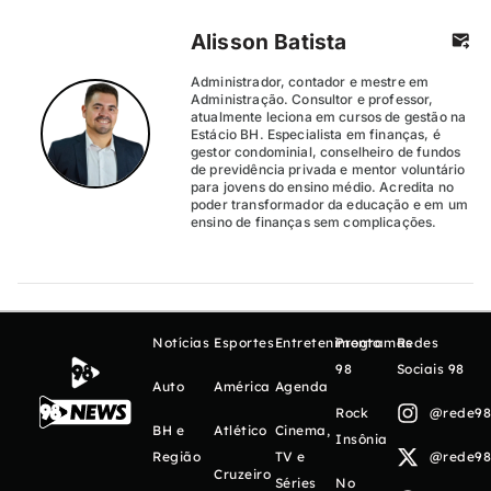
Alisson Batista
Administrador, contador e mestre em
Administração. Consultor e professor,
atualmente leciona em cursos de gestão na
Estácio BH. Especialista em finanças, é
gestor condominial, conselheiro de fundos
de previdência privada e mentor voluntário
para jovens do ensino médio. Acredita no
poder transformador da educação e em um
ensino de finanças sem complicações.
Notícias
Esportes
Entretenimento
Programas
Redes
98
Sociais 98
Auto
América
Agenda
Rock
@rede98o
BH e
Atlético
Cinema,
Insônia
Região
TV e
@rede98o
Cruzeiro
Séries
No