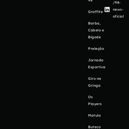
98
/98-
news-
Graffite
oficial
Barba,
Cabelo e
Bigode
Preleção
Jornada
Esportiva
Giro na
Gringa
Os
Players
Matula
Buteco