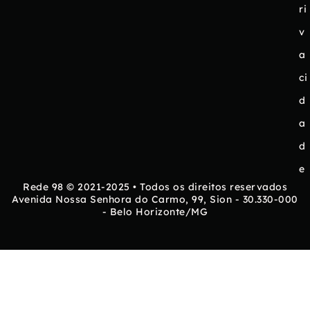
ri
v
a
ci
d
a
d
e
Rede 98 © 2021-2025 • Todos os direitos reservados
Avenida Nossa Senhora do Carmo, 99, Sion - 30.330-000
- Belo Horizonte/MG