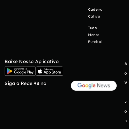
Cadeira
Cativa
Tudo
Menos
Futebol
Baixe Nosso Aplicativo
A
o
V
Siga a Rede 98 no
i
v
o
n