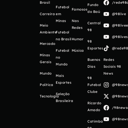
Brasil
/rede98o
Fundo
Futebol
Famosos
do Baú
Carreira
em
@98live
Minas
Nas
Central
Meio
@98livee
Redes
98
Ambiente
Futebol
@98live
no Brasil
Humor
98
Mercado
Esportes
@rede98o
Futebol
Música
Minas
no
Buenos
Redes
Gerais
Mundo
Días
Sociais 98
Mundo
News
Mais
98
Esportes
Política
Futebol
@98newso
Clube
Seleção
Tecnologia
@98newso
Brasileira
Ricardo
/98newso
Amado
@98newso
Catimba