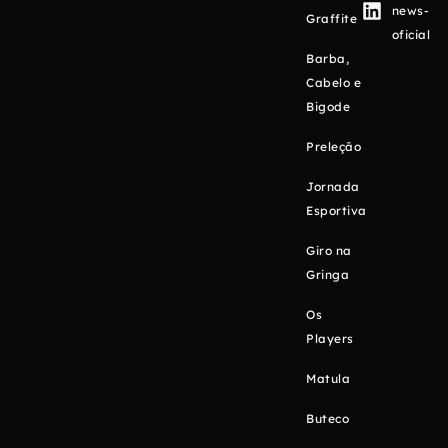
news-
Graffite
oficial
Barba,
Cabelo e
Bigode
Preleção
Jornada
Esportiva
Giro na
Gringa
Os
Players
Matula
Buteco