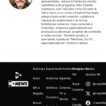
apresentador, esteve à frente da versão
radiofônica do programa Alto-falante,
colaborou com veículos como Scream &
Yell e Zero, e co-criou o Festival Garimpo,
sempre buscando conectar o público à
riqueza do audiovisual e às novas
tendências culturais. Hoje comanda a
Cotonísio, empresa especializada em
produção audiovisual, projetos de conteúdo
e redes sociais. Também produz e
apresenta o podcast “Meninos, Eu Vi”,
especializado em cinema e séries.
Notícias
Esportes
Entretenimento
Programas
Redes
98
Sociais 98
Auto
América
Agenda
Rock
@rede98o
BH e
Atlético
Cinema,
Insônia
Região
TV e
@rede98o
Cruzeiro
Séries
No
Brasil
/rede98o
Fundo