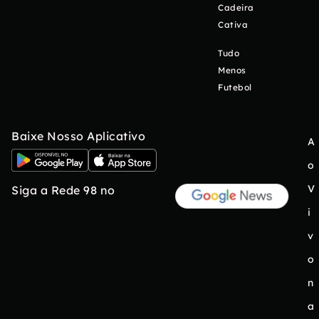
Cadeira
Cativa
Tudo
Menos
Futebol
Baixe Nosso Aplicativo
A
o
V
Siga a Rede 98 no
i
v
o
n
a