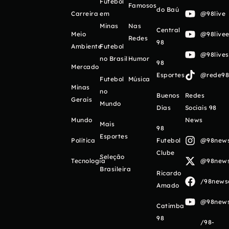
Futebol
Famosos
do Baú
Carreira
em
@98live
Minas
Nas
Central
Meio
@98livee
Redes
98
Ambiente
Futebol
@98live
no Brasil
Humor
98
Mercado
Esportes
@rede98o
Futebol
Música
Minas
no
Buenos
Redes
Gerais
Mundo
Días
Sociais 98
Mundo
News
Mais
98
Esportes
Política
Futebol
@98newso
Clube
Seleção
Tecnologia
@98newso
Brasileira
Ricardo
/98newso
Amado
@98newso
Catimba
98
/98-