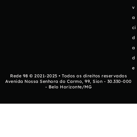
v
a
ci
d
a
d
e
Rede 98 © 2021-2025 • Todos os direitos reservados
Avenida Nossa Senhora do Carmo, 99, Sion - 30.330-000
- Belo Horizonte/MG