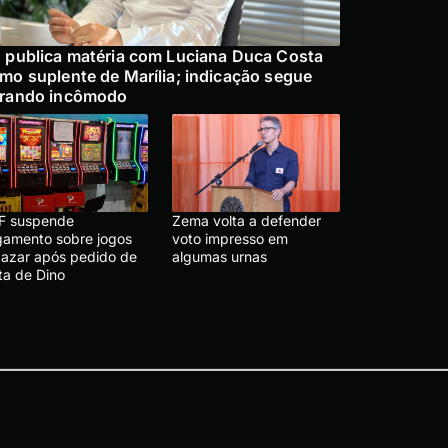
 publica matéria com Luciana Duca Costa
mo suplente de Marília; indicação segue
rando incômodo
F suspende
Zema volta a defender
lgamento sobre jogos
voto impresso em
 azar após pedido de
algumas urnas
ta de Dino