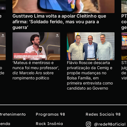
e
Gusttavo Lima volta a apoiar Cleitinho que
PT
afirma: ‘Soldado ferido, mas vou para a
co
guerra’
ge
‘Mateus é mentiroso e
Flávio Roscoe descarta
ST
lo
nunca foi meu professor’,
privatização da Cemig e
ju
 de
diz Marcelo Aro sobre
propõe mudanças no
de
rompimento político
Bolsa Família, em
vis
primeira entrevista como
candidato ao Governo
tretenimento
Programas 98
Redes Sociais 98
enda
Rock Insônia
@rede98oficial