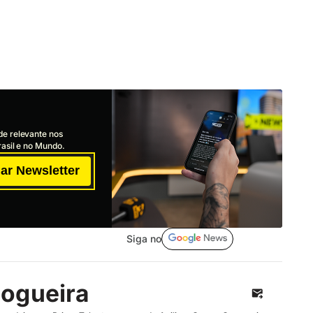
de relevante nos
asil e no Mundo.
ar Newsletter
Siga no
ogueira