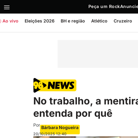
Peça um Rock
Anuncie
Ao vivo
Eleições 2026
BH e região
Atlético
Cruzeiro
No trabalho, a mentir
entenda por quê
Por
Bárbara Nogueira
20/10/2025
12:40