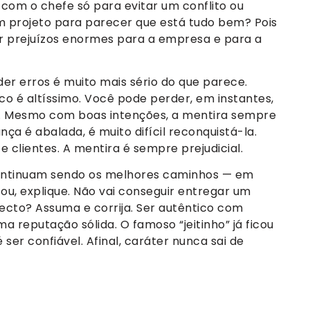
om o chefe só para evitar um conflito ou
projeto para parecer que está tudo bem? Pois
ar prejuízos enormes para a empresa e para a
er erros é muito mais sério do que parece.
co é altíssimo. Você pode perder, em instantes,
de. Mesmo com boas intenções, a mentira sempre
ça é abalada, é muito difícil reconquistá-la.
e clientes. A mentira é sempre prejudicial.
continuam sendo os melhores caminhos — em
ou, explique. Não vai conseguir entregar um
ecto? Assuma e corrija. Ser autêntico com
a reputação sólida. O famoso “jeitinho” já ficou
é ser confiável. Afinal, caráter nunca sai de