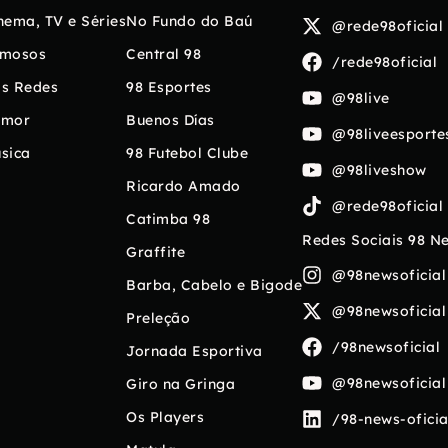
nema, TV e Séries
No Fundo do Baú
@rede98oficial
mosos
Central 98
/rede98oficial
s Redes
98 Esportes
@98live
umor
Buenos Días
@98liveesporte
sica
98 Futebol Clube
@98liveshow
Ricardo Amado
@rede98oficial
Catimba 98
Redes Sociais 98 N
Graffite
@98newsoficial
Barba, Cabelo e Bigode
@98newsoficial
Preleção
/98newsoficial
Jornada Esportiva
@98newsoficial
Giro na Gringa
Os Players
/98-news-oficia