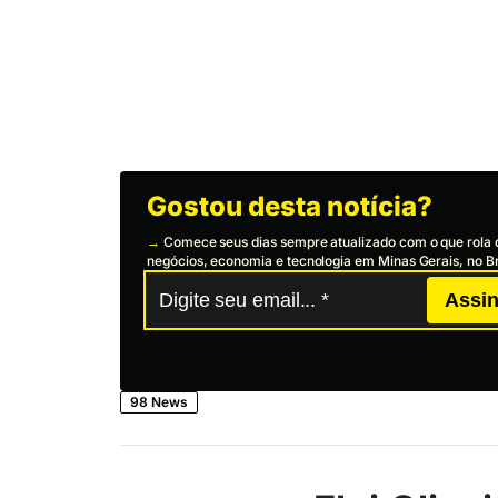
Gostou desta notícia?
→
Comece seus dias sempre atualizado com o que rola 
negócios, economia e tecnologia em Minas Gerais, no Br
Assin
98 News