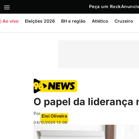
Peça um Rock
Anuncie
Ao vivo
Eleições 2026
BH e região
Atlético
Cruzeiro
O papel da liderança
Por
Eloi Oliveira
04/12/2025
13:06