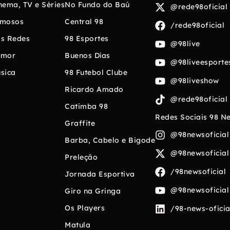
nema, TV e Séries
No Fundo do Baú
@rede98oficial
mosos
Central 98
/rede98oficial
s Redes
98 Esportes
@98live
umor
Buenos Días
@98liveesporte
sica
98 Futebol Clube
@98liveshow
Ricardo Amado
@rede98oficial
Catimba 98
Redes Sociais 98 N
Graffite
@98newsoficial
Barba, Cabelo e Bigode
@98newsoficial
Preleção
/98newsoficial
Jornada Esportiva
@98newsoficial
Giro na Gringa
Os Players
/98-news-oficia
Matula