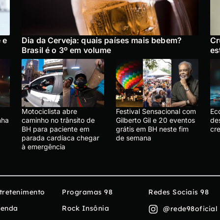
 e
Dia da Cerveja: quais países mais bebem?
Cr
Brasil é o 3º em volume
es
Motociclista abre
Festival Sensacional com
Ec
nha
caminho no trânsito de
Gilberto Gil e 20 eventos
de
BH para paciente em
grátis em BH neste fim
cr
parada cardíaca chegar
de semana
à emergência
tretenimento
Programas 98
Redes Sociais 98
enda
Rock Insônia
@rede98oficial