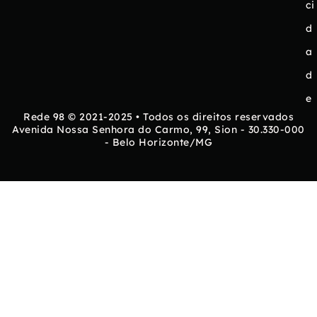
ci
d
a
d
e
Rede 98 © 2021-2025 • Todos os direitos reservados
Avenida Nossa Senhora do Carmo, 99, Sion - 30.330-000
- Belo Horizonte/MG