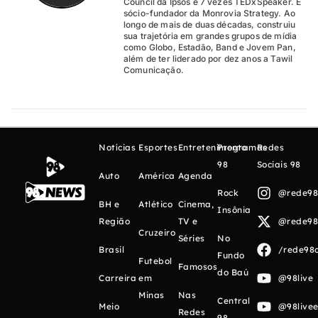
Council da Ipsos e 7 vezes TEDxSpeaker. É
sócio-fundador da Monrovia Strategy. Ao
longo de mais de duas décadas, construiu
sua trajetória em grandes grupos de mídia
como Globo, Estadão, Band e Jovem Pan,
além de ter liderado por dez anos a Tawil
Comunicação.
Notícias
Esportes
Entretenimento
Programas
Redes
98
Sociais 98
Auto
América
Agenda
Rock
@rede98o
BH e
Atlético
Cinema,
Insônia
Região
TV e
@rede98o
Cruzeiro
Séries
No
Brasil
/rede98o
Fundo
Futebol
Famosos
do Baú
Carreira
em
@98live
Minas
Nas
Central
Meio
@98livee
Redes
98