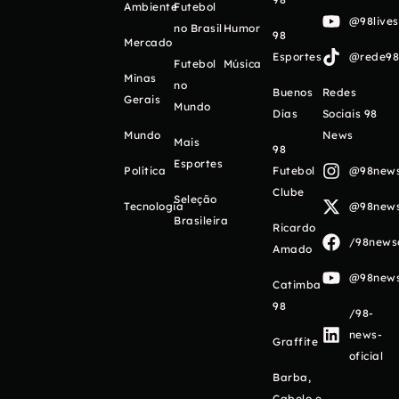
Ambiente
Futebol
@98live
no Brasil
Humor
98
Mercado
Esportes
@rede98o
Futebol
Música
Minas
no
Buenos
Redes
Gerais
Mundo
Días
Sociais 98
Mundo
News
Mais
98
Esportes
Política
Futebol
@98newso
Clube
Seleção
Tecnologia
@98newso
Brasileira
Ricardo
/98newso
Amado
@98newso
Catimba
98
/98-
news-
Graffite
oficial
Barba,
Cabelo e