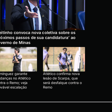
eitinho convoca nova coletiva sobre os
róximos passos de sua candidatura’ ao
verno de Minas
mínguez garante
Atlético confirma nova
danças no Atlético
lesão de Scarpa, que
ntra o Remo; veja
será desfalque contra o
ovável escalação
Remo