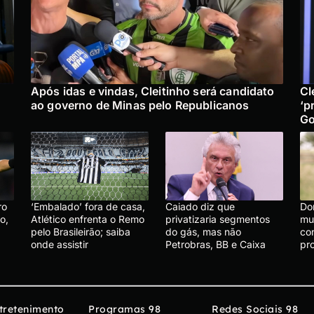
Após idas e vindas, Cleitinho será candidato
Cl
ao governo de Minas pelo Republicanos
‘p
Go
ro
‘Embalado’ fora de casa,
Caiado diz que
Do
o,
Atlético enfrenta o Remo
privatizaria segmentos
mu
pelo Brasileirão; saiba
do gás, mas não
co
onde assistir
Petrobras, BB e Caixa
pr
tretenimento
Programas 98
Redes Sociais 98