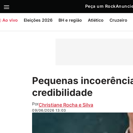
Peça um Rock
Anuncie
Ao vivo
Eleições 2026
BH e região
Atlético
Cruzeiro
Pequenas incoerênci
credibilidade
Por
Christiane Rocha e Silva
09/06/2026
13:03