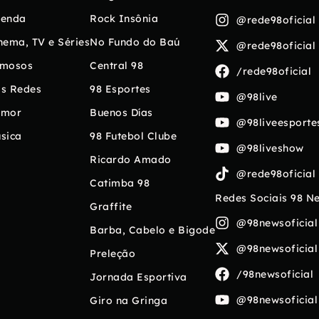
enda
Rock Insônia
@rede98oficial
nema, TV e Séries
No Fundo do Baú
@rede98oficial
mosos
Central 98
/rede98oficial
s Redes
98 Esportes
@98live
umor
Buenos Días
@98liveesporte
sica
98 Futebol Clube
@98liveshow
Ricardo Amado
@rede98oficial
Catimba 98
Redes Sociais 98 N
Graffite
@98newsoficial
Barba, Cabelo e Bigode
@98newsoficial
Preleção
/98newsoficial
Jornada Esportiva
@98newsoficial
Giro na Gringa