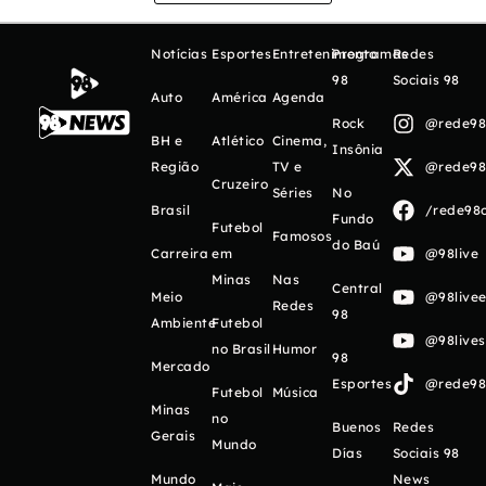
Notícias
Esportes
Entretenimento
Programas
Redes
98
Sociais 98
Auto
América
Agenda
Rock
@rede98o
BH e
Atlético
Cinema,
Insônia
Região
TV e
@rede98o
Cruzeiro
Séries
No
Brasil
/rede98o
Fundo
Futebol
Famosos
do Baú
Carreira
em
@98live
Minas
Nas
Central
Meio
@98livee
Redes
98
Ambiente
Futebol
@98live
no Brasil
Humor
98
Mercado
Esportes
@rede98o
Futebol
Música
Minas
no
Buenos
Redes
Gerais
Mundo
Días
Sociais 98
Mundo
News