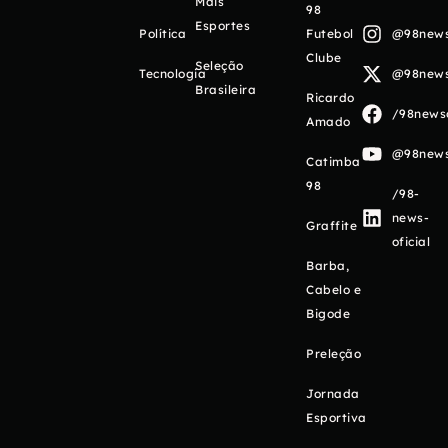
Mais
98
Esportes
Política
Futebol
@98newso
Clube
Seleção
Tecnologia
@98newso
Brasileira
Ricardo
/98newso
Amado
@98newso
Catimba
98
/98-
news-
Graffite
oficial
Barba,
Cabelo e
Bigode
Preleção
Jornada
Esportiva