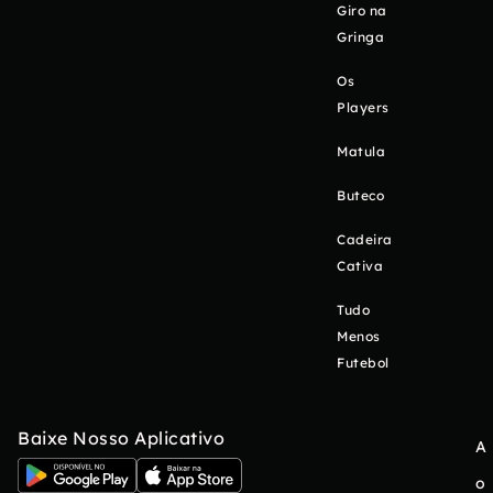
Giro na
Gringa
Os
Players
Matula
Buteco
Cadeira
Cativa
Tudo
Menos
Futebol
Baixe Nosso Aplicativo
A
o