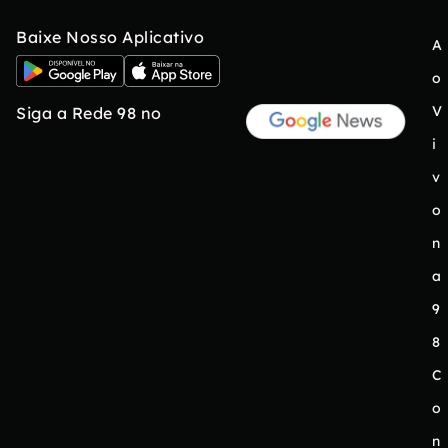
Baixe Nosso Aplicativo
A
o
V
Siga a Rede 98 no
i
v
o
n
a
9
8
C
o
n