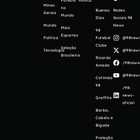
Futebol
Música
Minas
no
Buenos
Redes
Gerais
Mundo
Días
Sociais 98
Mundo
News
Mais
98
Esportes
Política
Futebol
@98newso
Clube
Seleção
Tecnologia
@98newso
Brasileira
Ricardo
/98newso
Amado
@98newso
Catimba
98
/98-
news-
Graffite
oficial
Barba,
Cabelo e
Bigode
Preleção