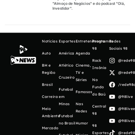
"Almoço de Negócios" e do podcast "Olá,
Investidor".
Notícias
Esportes
Entretenimento
Programas
Redes
98
Sociais 98
Auto
América
Agenda
Rock
@rede98o
BH e
Atlético
Cinema,
Insônia
Região
TV e
@rede98o
Cruzeiro
Séries
No
Brasil
/rede98o
Fundo
Futebol
Famosos
do Baú
Carreira
em
@98live
Minas
Nas
Central
Meio
@98livee
Redes
98
Ambiente
Futebol
@98live
no Brasil
Humor
98
Mercado
Esportes
@rede98o