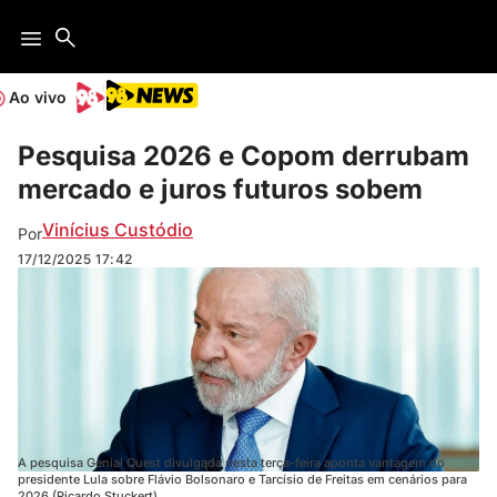
Ao vivo
Pesquisa 2026 e Copom derrubam
mercado e juros futuros sobem
Vinícius Custódio
Por
17/12/2025
17:42
A pesquisa Genial Quest divulgada nesta terça-feira aponta vantagem do
presidente Lula sobre Flávio Bolsonaro e Tarcísio de Freitas em cenários para
2026 (Ricardo Stuckert).