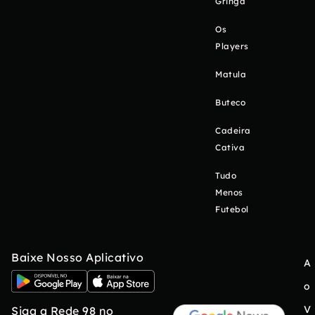
Gringa
Os
Players
Matula
Buteco
Cadeira
Cativa
Tudo
Menos
Futebol
Baixe Nosso Aplicativo
A
o
V
Siga a Rede 98 no