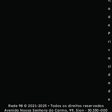
ic
a
d
e
P
ri
v
a
ci
d
a
d
e
Rede 98 © 2021-2025 • Todos os direitos reservados
Avenida Nossa Senhora do Carmo, 99, Sion - 30.330-000