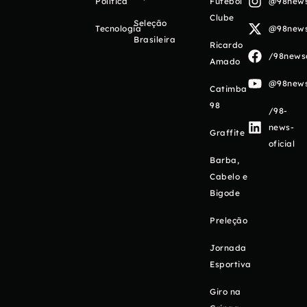
Política
Futebol
@98newso
Clube
Seleção
Tecnologia
@98newso
Brasileira
Ricardo
/98newso
Amado
@98newso
Catimba
98
/98-
news-
Graffite
oficial
Barba,
Cabelo e
Bigode
Preleção
Jornada
Esportiva
Giro na