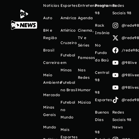
Notícias
Esportes
Entretenimento
Programas
Redes
98
Sociais 98
Auto
América
Agenda
Rock
@rede98o
BH e
Atlético
Cinema,
Insônia
Região
TV e
@rede98o
Cruzeiro
Séries
No
Brasil
/rede98o
Fundo
Futebol
Famosos
do Baú
Carreira
em
@98live
Minas
Nas
Central
Meio
@98livee
Redes
98
Ambiente
Futebol
@98live
no Brasil
Humor
98
Mercado
Esportes
@rede98o
Futebol
Música
Minas
no
Buenos
Redes
Gerais
Mundo
Días
Sociais 98
Mundo
News
Mais
98
Esportes