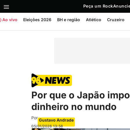
Peça um Rock
Anuncie
Ao vivo
Eleições 2026
BH e região
Atlético
Cruzeiro
Por que o Japão impor
dinheiro no mundo
Por
Gustavo Andrade
05/01/2026
13:58