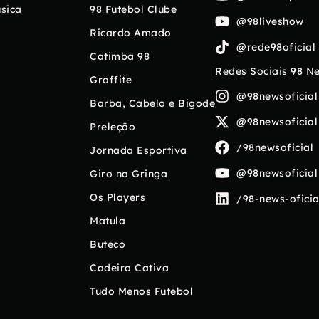
sica
98 Futebol Clube
@98liveshow
Ricardo Amado
@rede98oficial
Catimba 98
Redes Sociais 98 N
Graffite
@98newsoficial
Barba, Cabelo e Bigode
@98newsoficial
Preleção
/98newsoficial
Jornada Esportiva
@98newsoficial
Giro na Gringa
Os Players
/98-news-oficia
Matula
Buteco
Cadeira Cativa
Tudo Menos Futebol