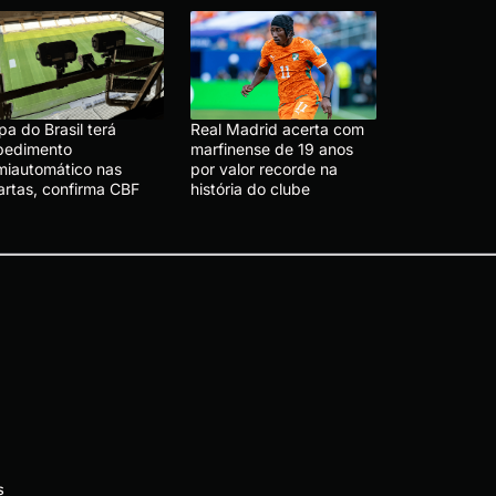
a do Brasil terá
Real Madrid acerta com
pedimento
marfinense de 19 anos
miautomático nas
por valor recorde na
artas, confirma CBF
história do clube
s