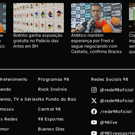
ue
Bolinho ganha exposição
Atlético mantém
Cop
u
gratuita no Palácio das
esperança por Fred e
im
ico
Artes em BH
segue negociando com
se
Castaño, confirma Bracks
qu
tretenimento
Programas 98
Redes Sociais 98
enda
Rock Insônia
@rede98oficial
nema, TV e Séries
No Fundo do Baú
@rede98oficial
mosos
Central 98
/rede98oficial
s Redes
98 Esportes
@98live
umor
Buenos Días
@98liveesporte