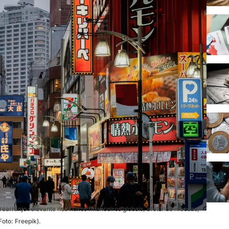
rearranjo relevante nos fluxos financeiros globais, afetando moedas,
Foto: Freepik).