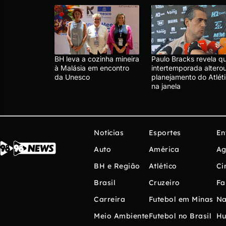
BH leva a cozinha mineira
Paulo Bracks revela q
à Malásia em encontro
intertemporada altero
da Unesco
planejamento do Atlét
na janela
Notícias
Esportes
En
Auto
América
Ag
BH e Região
Atlético
Ci
Brasil
Cruzeiro
Fa
Carreira
Futebol em Minas
Na
Meio Ambiente
Futebol no Brasil
H