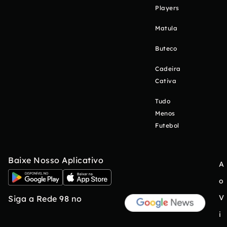
Players
Matula
Buteco
Cadeira
Cativa
Tudo
Menos
Futebol
Baixe Nosso Aplicativo
A
o
V
Siga a Rede 98 no
i