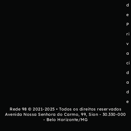
d
e
P
ri
v
a
ci
d
a
d
e
Rede 98 © 2021-2025 • Todos os direitos reservados
Avenida Nossa Senhora do Carmo, 99, Sion - 30.330-000
- Belo Horizonte/MG