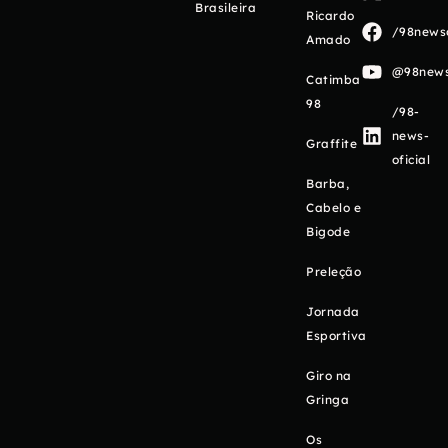
Brasileira
Ricardo
/98newso
Amado
@98newso
Catimba
98
/98-
news-
Graffite
oficial
Barba,
Cabelo e
Bigode
Preleção
Jornada
Esportiva
Giro na
Gringa
Os