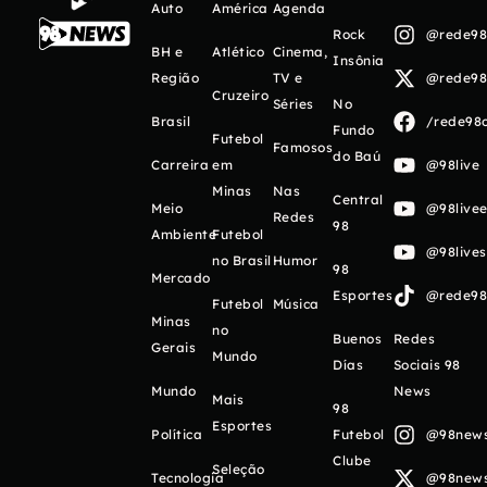
Auto
América
Agenda
Rock
@rede98o
BH e
Atlético
Cinema,
Insônia
Região
TV e
@rede98o
Cruzeiro
Séries
No
Brasil
/rede98o
Fundo
Futebol
Famosos
do Baú
Carreira
em
@98live
Minas
Nas
Central
Meio
@98livee
Redes
98
Ambiente
Futebol
@98live
no Brasil
Humor
98
Mercado
Esportes
@rede98o
Futebol
Música
Minas
no
Buenos
Redes
Gerais
Mundo
Días
Sociais 98
Mundo
News
Mais
98
Esportes
Política
Futebol
@98newso
Clube
Seleção
Tecnologia
@98newso