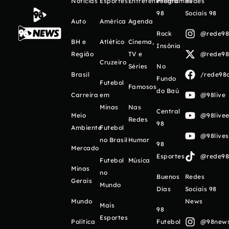
Notícias
Esportes
Entretenimento
Programas
Redes
98
Sociais 98
Auto
América
Agenda
Rock
@rede98o
BH e
Atlético
Cinema,
Insônia
Região
TV e
@rede98o
Cruzeiro
Séries
No
Brasil
/rede98o
Fundo
Futebol
Famosos
do Baú
Carreira
em
@98live
Minas
Nas
Central
Meio
@98livee
Redes
98
Ambiente
Futebol
@98live
no Brasil
Humor
98
Mercado
Esportes
@rede98o
Futebol
Música
Minas
no
Buenos
Redes
Gerais
Mundo
Días
Sociais 98
Mundo
News
Mais
98
Esportes
Política
Futebol
@98newso