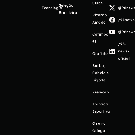
Clube
Seleção
Tecnologia
@98newso
Brasileira
Ricardo
/98newso
Amado
@98newso
Catimba
98
/98-
news-
Graffite
oficial
Barba,
Cabelo e
Bigode
Preleção
Jornada
Esportiva
Giro na
Gringa