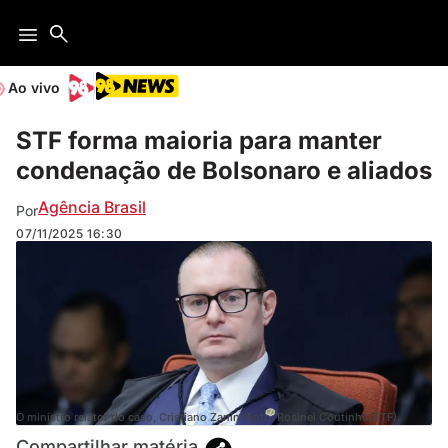
Ao vivo
STF forma maioria para manter
condenação de Bolsonaro e aliados
Agência Brasil
Por
07/11/2025
16:30
O ministro relator do caso, Cristiano Zanin (Foto: Rosinei Coutinho/STF).
Compartilhar matéria