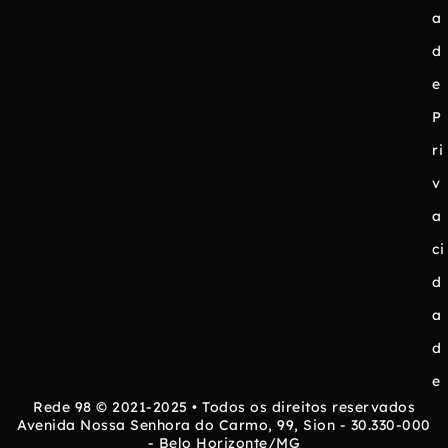
a
d
e
P
ri
v
a
ci
d
a
d
e
Rede 98 © 2021-2025 • Todos os direitos reservados
Avenida Nossa Senhora do Carmo, 99, Sion - 30.330-000
- Belo Horizonte/MG