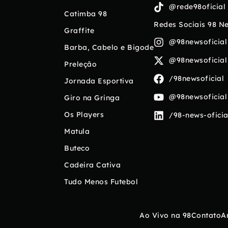
@rede98oficial
Catimba 98
Redes Sociais 98 N
Graffite
@98newsoficial
Barba, Cabelo e Bigode
@98newsoficial
Preleção
/98newsoficial
Jornada Esportiva
@98newsoficial
Giro na Gringa
Os Players
/98-news-oficia
Matula
Buteco
Cadeira Cativa
Tudo Menos Futebol
Ao Vivo na 98
Contato
A