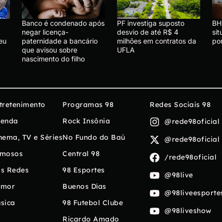
Banco é condenado após
PF investiga suposto
BH
negar licença-
desvio de até R$ 4
si
Deu
paternidade a bancário
milhões em contratos da
po
que avisou sobre
UFLA
nascimento do filho
tretenimento
Programas 98
Redes Sociais 98
enda
Rock Insônia
@rede98oficial
nema, TV e Séries
No Fundo do Baú
@rede98oficial
mosos
Central 98
/rede98oficial
s Redes
98 Esportes
@98live
umor
Buenos Días
@98liveesporte
sica
98 Futebol Clube
@98liveshow
Ricardo Amado