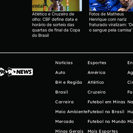
Atlético e Cruzeiro de
Fotos de Matheus
olho: CBF define data e
Henrique com nariz
horário de sorteio das
fraturado viralizam: ‘
quartas de final da Copa
o sangue pela camisa’
do Brasil
Notícias
Esportes
En
Auto
América
Ag
BH e Região
Atlético
Ci
Brasil
Cruzeiro
Fa
Carreira
Futebol em Minas
Na
Meio Ambiente
Futebol no Brasil
H
Mercado
Futebol no Mundo
Mú
Minas Gerais
Mais Esportes