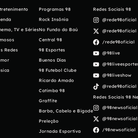
tretenimento
Programas 98
Redes Sociais 98
enda
Rock Insônia
@rede98oficial
nema, TV e Séries
No Fundo do Baú
@rede98oficial
mosos
Central 98
/rede98oficial
s Redes
98 Esportes
@98live
umor
Buenos Días
@98liveesporte
sica
98 Futebol Clube
@98liveshow
Ricardo Amado
@rede98oficial
Catimba 98
Redes Sociais 98 N
Graffite
@98newsoficial
Barba, Cabelo e Bigode
@98newsoficial
Preleção
/98newsoficial
Jornada Esportiva