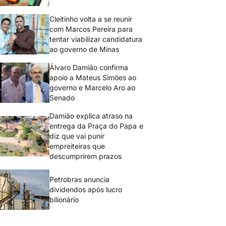
Cleitinho volta a se reunir
com Marcos Pereira para
tentar viabilizar candidatura
ao governo de Minas
Álvaro Damião confirma
apoio a Mateus Simões ao
governo e Marcelo Aro ao
Senado
Damião explica atraso na
entrega da Praça do Papa e
diz que vai punir
empreiteiras que
descumprirem prazos
Petrobras anuncia
dividendos após lucro
bilionário