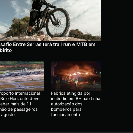
safio Entre Serras terá trail run e MTB em
abirito
roporto Internacional
Fábrica atingida por
 Belo Horizonte deve
incêndio em BH não tinha
eber mais de 1,1
autorização dos
lhão de passageiros
bombeiros para
 agosto
funcionamento