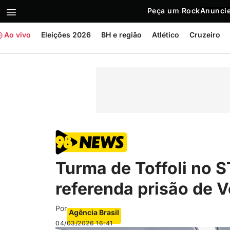
Peça um Rock
Anuncie
Ao vivo
Eleições 2026
BH e região
Atlético
Cruzeiro
Turma de Toffoli no S
referenda prisão de 
Por
Agência Brasil
04/03/2026
16:41