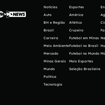
Notícias
Esportes
En
Auto
América
Ag
BH e Região
Atlético
Ci
Brasil
Cruzeiro
Fa
Carreira
Futebol em Minas
Na
Meio Ambiente
Futebol no Brasil
H
Mercado
Futebol no Mundo
Mú
Minas Gerais
Mais Esportes
Mundo
Seleção Brasileira
Política
Tecnologia