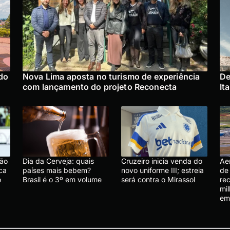
do
Nova Lima aposta no turismo de experiência
De
com lançamento do projeto Reconecta
It
são
Dia da Cerveja: quais
Cruzeiro inicia venda do
Ae
ca
países mais bebem?
novo uniforme III; estreia
de
o
Brasil é o 3º em volume
será contra o Mirassol
rec
mi
em